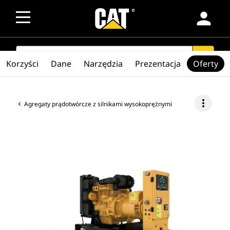
person
SEARCH
search
Korzyści
Dane
Narzędzia
Prezentacja
Oferty
more_vert
Agregaty prądotwórcze z silnikami wysokoprężnymi