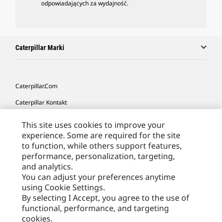
odpowiadających za wydajność.
Caterpillar Marki
Caterpillar.com
Caterpillar Kontakt
Caterpillar Kontakt
This site uses cookies to improve your
experience. Some are required for the site
Moje Preferencje Marketingowe
to function, while others support features,
Site Map
performance, personalization, targeting,
and analytics.
Cookie Settings
You can adjust your preferences anytime
Legal
using Cookie Settings.
By selecting I Accept, you agree to the use of
Privacy
functional, performance, and targeting
cookies.