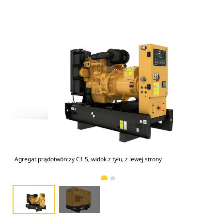
Agregat prądotwórczy C1.5, widok z tyłu, z lewej strony
Ob