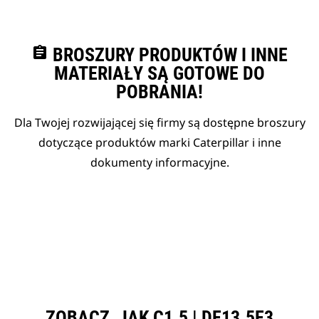
assignment
BROSZURY PRODUKTÓW I INNE
MATERIAŁY SĄ GOTOWE DO
POBRANIA!
Dla Twojej rozwijającej się firmy są dostępne broszury
dotyczące produktów marki Caterpillar i inne
dokumenty informacyjne.
ZOBACZ, JAK C1.5 | DE13.5E3