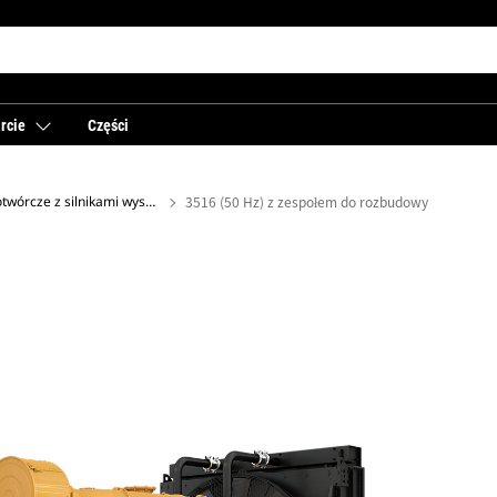
rcie
Części
Agregaty prądotwórcze z silnikami wysokoprężnymi
3516 (50 Hz) z zespołem do rozbudowy