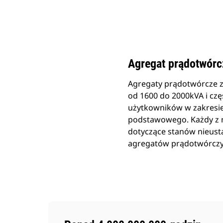
3516 (50 Hz) Z Zespołem Do Rozbudowy
Kor
Zmień model
Agregat prądotwór
Agregaty prądotwórcze 
od 1600 do 2000kVA i cz
użytkowników w zakresie 
podstawowego. Każdy z n
dotyczące stanów nieus
agregatów prądotwórczyc