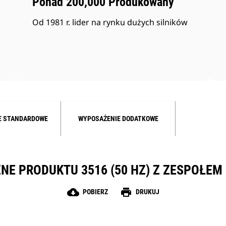
Ponad 200,000 Produkowany
Od 1981 r. lider na rynku dużych silników
E STANDARDOWE
WYPOSAŻENIE DODATKOWE
NE PRODUKTU 3516 (50 HZ) Z ZESPOŁE
cloud_download
print
POBIERZ
DRUKUJ