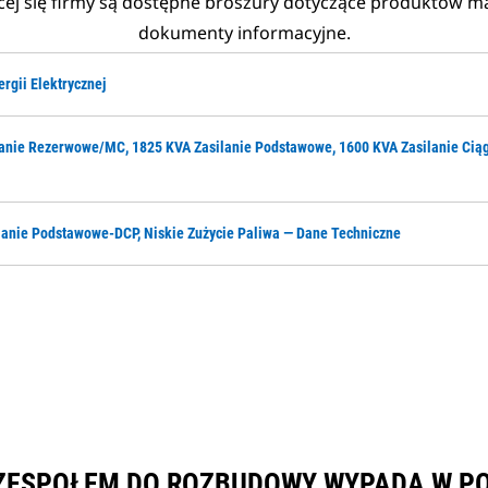
cej się firmy są dostępne broszury dotyczące produktów mar
dokumenty informacyjne.
gii Elektrycznej
lanie Rezerwowe/MC, 1825 KVA Zasilanie Podstawowe, 1600 KVA Zasilanie Ciągł
ilanie Podstawowe-DCP, Niskie Zużycie Paliwa — Dane Techniczne
 Z ZESPOŁEM DO ROZBUDOWY WYPADA W P