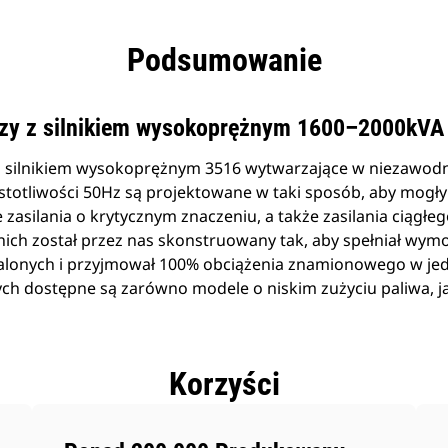
zyści
Dane
Narzędzia
Prezentacja
Oferty
Podsumowanie
czy z silnikiem wysokoprężnym 1600–2000kVA
z silnikiem wysokoprężnym 3516 wytwarzające w niezawod
ęstotliwości 50Hz są projektowane w taki sposób, aby mog
zasilania o krytycznym znaczeniu, a także zasilania ciągłe
ich został przez nas skonstruowany tak, aby spełniał wym
talonych i przyjmował 100% obciążenia znamionowego w j
h dostępne są zarówno modele o niskim zużyciu paliwa, jak
Korzyści