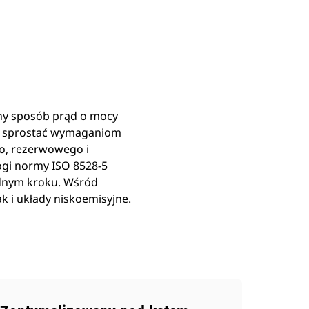
Znajdź Dealera
Wyślij Zapytanie Ofertowe
ny sposób prąd o mocy
ły sprostać wymaganiom
go, rezerwowego i
ogi normy ISO 8528-5
ednym kroku. Wśród
 i układy niskoemisyjne.