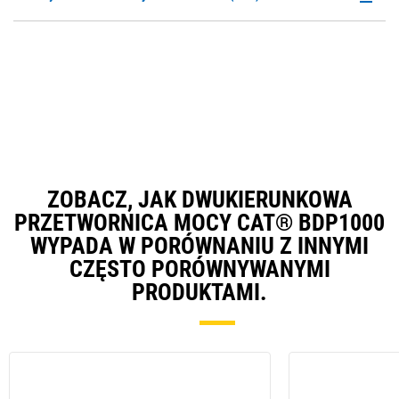
Ta
P
a
O
N
in
Ta
a
N
Ta
ZOBACZ, JAK DWUKIERUNKOWA
PRZETWORNICA MOCY CAT® BDP1000
WYPADA W PORÓWNANIU Z INNYMI
CZĘSTO PORÓWNYWANYMI
PRODUKTAMI.