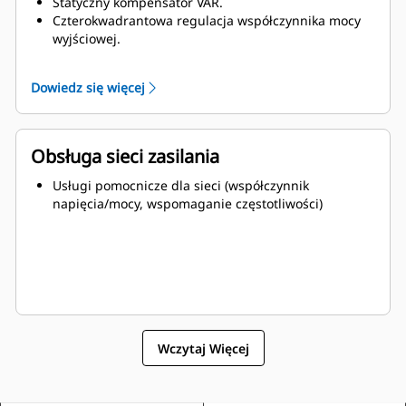
Statyczny kompensator VAR.
Czterokwadrantowa regulacja współczynnika mocy
wyjściowej.
Automatyczne zabezpieczenia anty-wyspowe
spełniające wymogi UL 1741 i przywrócenie
Dowiedz się więcej
synchronizacji z siecią energetyczna.
Gotowość do pracy równoległej z innymi źródłami
energii.
Obsługa sieci zasilania
Usługi pomocnicze dla sieci (współczynnik
napięcia/mocy, wspomaganie częstotliwości)
Wczytaj Więcej