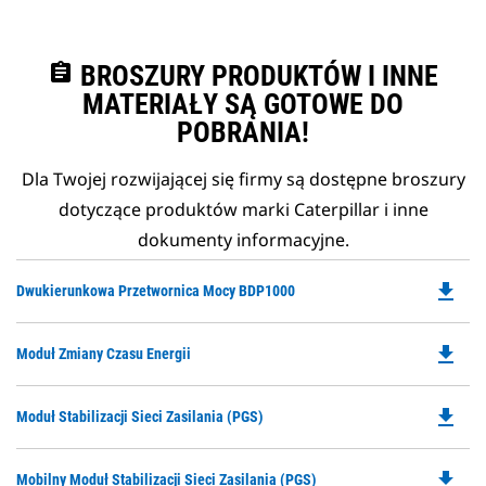
assignment
BROSZURY PRODUKTÓW I INNE
MATERIAŁY SĄ GOTOWE DO
POBRANIA!
Dla Twojej rozwijającej się firmy są dostępne broszury
dotyczące produktów marki Caterpillar i inne
dokumenty informacyjne.
file_download
Do
Dwukierunkowa Przetwornica Mocy BDP1000
P
O
file_download
Do
Moduł Zmiany Czasu Energii
in
P
a
O
N
file_download
Do
Moduł Stabilizacji Sieci Zasilania (PGS)
in
Ta
P
a
O
N
file_download
Do
Mobilny Moduł Stabilizacji Sieci Zasilania (PGS)
in