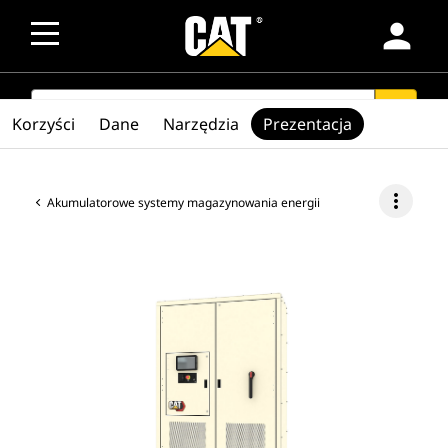
person
SEARCH
search
Korzyści
Dane
Narzędzia
Prezentacja
more_vert
Akumulatorowe systemy magazynowania energii