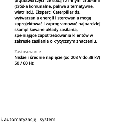
prądotwórczych ze sobą i z innymi źródłami
(źródła komunalne, paliwa alternatywne,
wiatr itd.). Eksperci Caterpillar ds.
wytwarzania energii i sterowania mogą
zaprojektować i zaprogramować najbardziej
skomplikowane układy zasilania,
spełniające zapotrzebowania klientów w
zakresie zasilania o krytycznym znaczeniu.
Zastosowanie
Niskie i średnie napięcie (od 208 V do 38 kV)
50 / 60 Hz
Znajdź Dealera
Wyślij Zapytanie Ofertowe
i, automatyzację i system