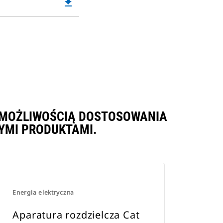
file_download
Downloadable
PDF
Opens
in
a
New
Tab
Z MOŻLIWOŚCIĄ DOSTOSOWANIA
YMI PRODUKTAMI.
Energia elektryczna
Aparatura rozdzielcza Cat