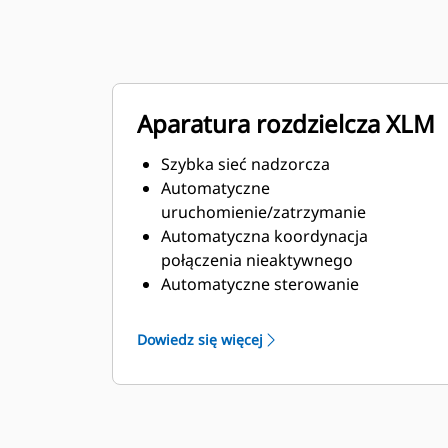
Aparatura rozdzielcza XLM
Szybka sieć nadzorcza
Automatyczne
uruchomienie/zatrzymanie
Automatyczna koordynacja
połączenia nieaktywnego
Automatyczne sterowanie
współczynnikiem mocy podczas
pracy równoległej z zasilaniem
Dowiedz się więcej
układu
Możliwość programowania redukcji
obciążenia/dodatkowych funkcji
obciążenia