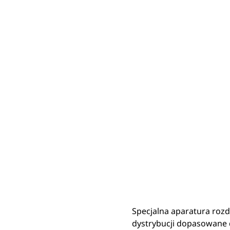
Aparatura Rozdzielcza I Elementy Sterujące Cat Z Możliwością Dostosowania
Kor
Zmień model
Specjalna aparatura rozd
dystrybucji dopasowane d