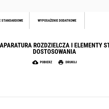
E STANDARDOWE
WYPOSAŻENIE DODATKOWE
APARATURA ROZDZIELCZA I ELEMENTY S
DOSTOSOWANIA
cloud_download
print
POBIERZ
DRUKUJ