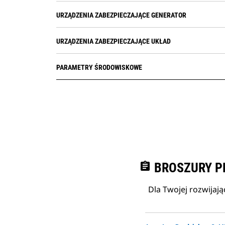
chłodzącej silnik, liczby godzin pracy
URZĄDZENIA ZABEZPIECZAJĄCE GENERATOR
silnika, liczby uruchomień
URZĄDZENIA ZABEZPIECZAJĄCE UKŁAD
PARAMETRY ŚRODOWISKOWE
assignment
BROSZURY P
Dla Twojej rozwijają