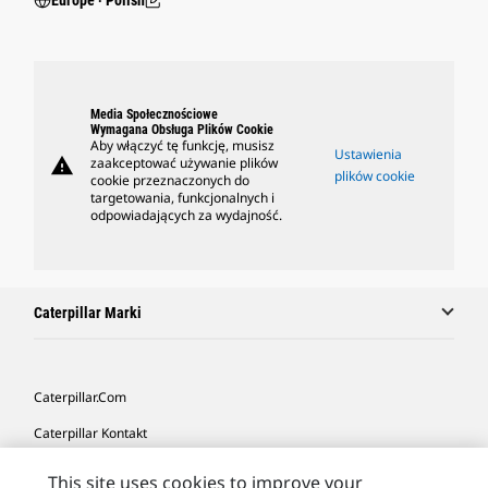
Europe ‧ Polish
Media Społecznościowe
Wymagana Obsługa Plików Cookie
Aby włączyć tę funkcję, musisz
Ustawienia
warning
zaakceptować używanie plików
plików cookie
cookie przeznaczonych do
targetowania, funkcjonalnych i
odpowiadających za wydajność.
Caterpillar Marki
Caterpillar.com
Caterpillar Kontakt
Caterpillar Kontakt
This site uses cookies to improve your