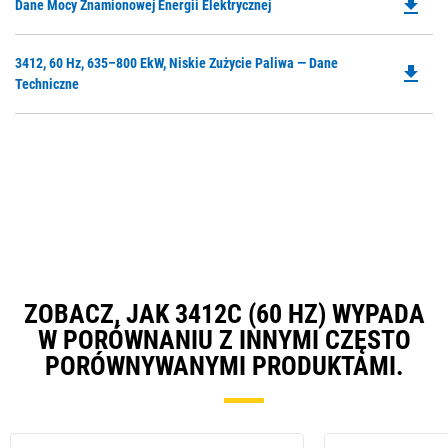
file_download
Do
Dane Mocy Znamionowej Energii Elektrycznej
P
O
Do
3412, 60 Hz, 635–800 EkW, Niskie Zużycie Paliwa — Dane
in
file_download
P
Techniczne
a
O
N
in
Ta
a
N
Ta
ZOBACZ, JAK 3412C (60 HZ) WYPADA
W PORÓWNANIU Z INNYMI CZĘSTO
PORÓWNYWANYMI PRODUKTAMI.