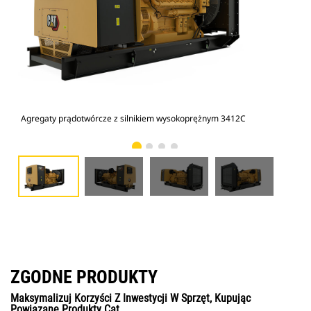
Agregaty prądotwórcze z silnikiem wysokoprężnym 3412C
Zes
ZGODNE PRODUKTY
Maksymalizuj Korzyści Z Inwestycji W Sprzęt, Kupując
Powiązane Produkty Cat