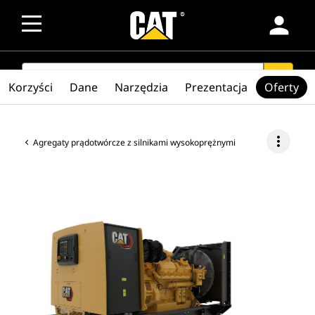
person
SEARCH
search
Korzyści
Dane
Narzędzia
Prezentacja
Oferty
more_vert
Agregaty prądotwórcze z silnikami wysokoprężnymi