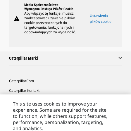
Media Społecznościowe
Wymagana Obsługa Plików Cookie
Aby włączyć tę funkcję, musisz
Ustawienia
warning
zaakceptować używanie plików
plików cookie
cookie przeznaczonych do
targetowania, funkcjonalnych i
odpowiadających za wydajność.
Caterpillar Marki
Caterpillar.com
Caterpillar Kontakt
Caterpillar Kontakt
This site uses cookies to improve your
experience. Some are required for the site
Moje Preferencje Marketingowe
to function, while others support features,
Site Map
performance, personalization, targeting,
and analytics.
Cookie Settings