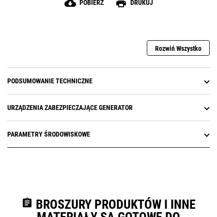
cloud_download
print
POBIERZ
DRUKUJ
uruchomień
Rozwiń Wszystko
PODSUMOWANIE TECHNICZNE
URZĄDZENIA ZABEZPIECZAJĄCE GENERATOR
PARAMETRY ŚRODOWISKOWE
assignment
BROSZURY PRODUKTÓW I INNE