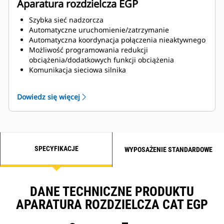
Aparatura rozdzielcza EGP
Szybka sieć nadzorcza
Automatyczne uruchomienie/zatrzymanie
Automatyczna koordynacja połączenia nieaktywnego
Możliwość programowania redukcji
obciążenia/dodatkowych funkcji obciążenia
Komunikacja sieciowa silnika
Zabezpieczenie generatora
Dostrajanie silnika
Dowiedz się więcej
Wybór trybu
Możliwość wyboru sterowania
automatycznego/ręcznego
Ustawienia i konfiguracje funkcji bezpieczeństwa
chronione hasłem
SPECYFIKACJE
Test pracy pod obciążeniem / bez obciążenia
WYPOSAŻENIE STANDARDOWE
Wyświetlacz HMI z ekranem dotykowym
Alarm zgodny z NFPA 99/110
Alarm przyzewowy i powiadomienia dźwiękowe
DANE TECHNICZNE PRODUKTU
Ekran sterowania silnikiem ze wskaźnikami
prędkości obrotowej, napięcia stałego
APARATURA ROZDZIELCZA CAT EGP
akumulatorów, ciśnienia oleju, temperatury cieczy
chłodzącej silnik, liczby godzin pracy silnika, liczby