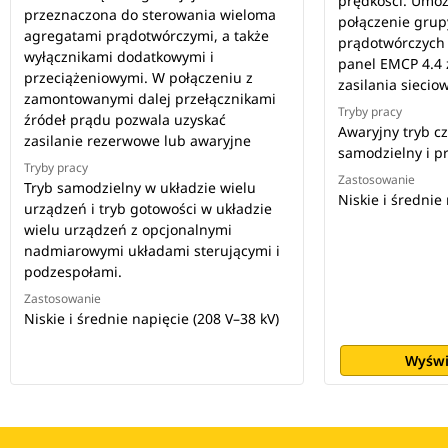
prędkości. Umoż
przeznaczona do sterowania wieloma
połączenie gru
agregatami prądotwórczymi, a także
prądotwórczych
wyłącznikami dodatkowymi i
panel EMCP 4.4
przeciążeniowymi. W połączeniu z
zasilania siecio
zamontowanymi dalej przełącznikami
Tryby pracy
źródeł prądu pozwala uzyskać
Awaryjny tryb c
zasilanie rezerwowe lub awaryjne
samodzielny i p
Tryby pracy
Zastosowanie
Tryb samodzielny w układzie wielu
Niskie i średnie
urządzeń i tryb gotowości w układzie
wielu urządzeń z opcjonalnymi
nadmiarowymi układami sterującymi i
podzespołami.
Zastosowanie
Niskie i średnie napięcie (208 V–38 kV)
Wyświ