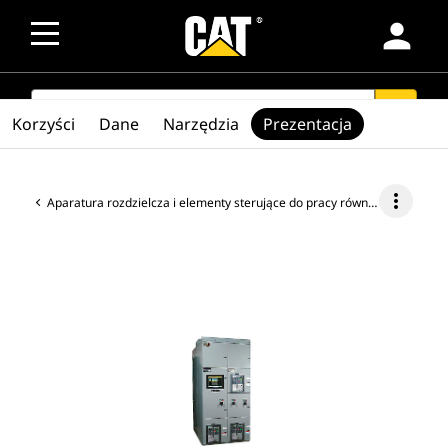
person
SEARCH
search
Korzyści
Dane
Narzędzia
Prezentacja
more_vert
Aparatura rozdzielcza i elementy sterujące do pracy równoległej