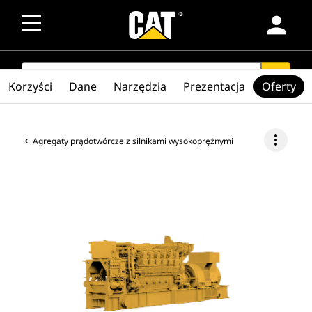
person
SEARCH
search
Korzyści
Dane
Narzędzia
Prezentacja
Oferty
more_vert
Agregaty prądotwórcze z silnikami wysokoprężnymi