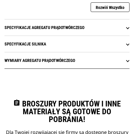
Rozwiń Wszystko
SPECYFIKACJE AGREGATU PRĄDOTWÓRCZEGO
SPECYFIKACJE SILNIKA
WYMIARY AGREGATU PRĄDOTWÓRCZEGO
assignment
BROSZURY PRODUKTÓW I INNE
MATERIAŁY SĄ GOTOWE DO
POBRANIA!
Dla Twojej rozwijającej się firmy są dostępne broszury