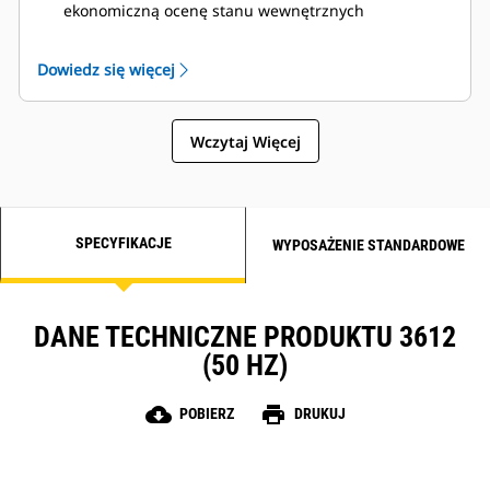
ekonomiczną ocenę stanu wewnętrznych
podzespołów silnika, a nawet wykrywanie
niepożądanych płynów i produktów ubocznych
Dowiedz się więcej
spalania
Wczytaj Więcej
SPECYFIKACJE
WYPOSAŻENIE STANDARDOWE
DANE TECHNICZNE PRODUKTU 3612
(50 HZ)
cloud_download
print
POBIERZ
DRUKUJ