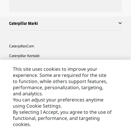
Caterpillar Marki
Caterpillar.com
Caterpillar Kontakt
Caterpillar Kontakt
This site uses cookies to improve your
experience. Some are required for the site
Moje Preferencje Marketingowe
to function, while others support features,
Site Map
performance, personalization, targeting,
and analytics.
Cookie Settings
You can adjust your preferences anytime
Legal
using Cookie Settings.
By selecting I Accept, you agree to the use of
Privacy
functional, performance, and targeting
cookies.