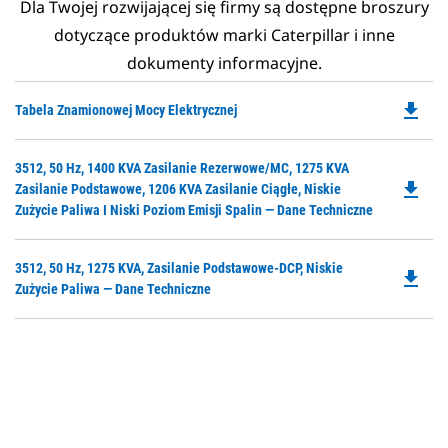
Dla Twojej rozwijającej się firmy są dostępne broszury
dotyczące produktów marki Caterpillar i inne
dokumenty informacyjne.
file_download
Do
Tabela Znamionowej Mocy Elektrycznej
P
O
Do
3512, 50 Hz, 1400 KVA Zasilanie Rezerwowe/MC, 1275 KVA
in
file_download
P
Zasilanie Podstawowe, 1206 KVA Zasilanie Ciągłe, Niskie
a
O
Zużycie Paliwa I Niski Poziom Emisji Spalin — Dane Techniczne
N
in
Ta
a
Do
3512, 50 Hz, 1275 KVA, Zasilanie Podstawowe-DCP, Niskie
N
file_download
P
Zużycie Paliwa — Dane Techniczne
Ta
O
in
a
N
Ta