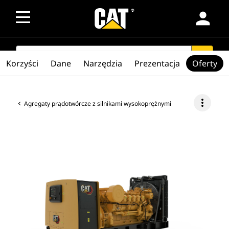
person
SEARCH
search
Korzyści
Dane
Narzędzia
Prezentacja
Oferty
more_vert
Agregaty prądotwórcze z silnikami wysokoprężnymi