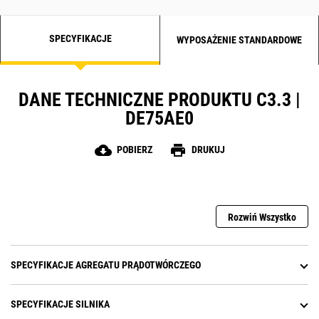
SPECYFIKACJE
WYPOSAŻENIE STANDARDOWE
DANE TECHNICZNE PRODUKTU C3.3 |
DE75AE0
cloud_download
print
POBIERZ
DRUKUJ
Rozwiń Wszystko
SPECYFIKACJE AGREGATU PRĄDOTWÓRCZEGO
SPECYFIKACJE SILNIKA