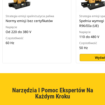
Strategia emisji spalin/zużycia paliwa
Strategia emisji spa
Normy emisji bez certyfikatów
Spełnia wymogi 
R96/IIIa (UE)
Napięcie
Od 220 do 380 V
Napięcie
110 do 480 V
Częstotliwość
60 Hz
Częstotliwość
50 Hz
Wyświ
Narzędzia I Pomoc Ekspertów Na
Każdym Kroku