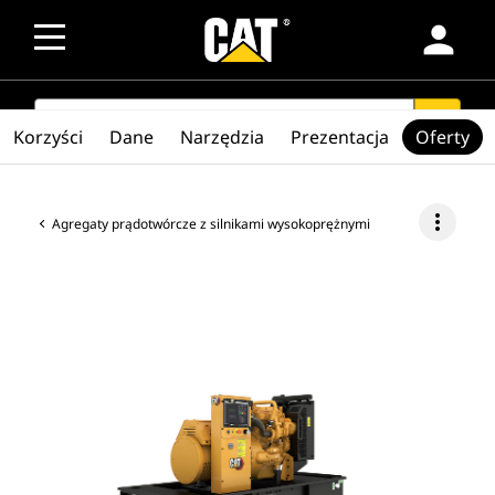
person
SEARCH
search
Korzyści
Dane
Narzędzia
Prezentacja
Oferty
more_vert
Agregaty prądotwórcze z silnikami wysokoprężnymi