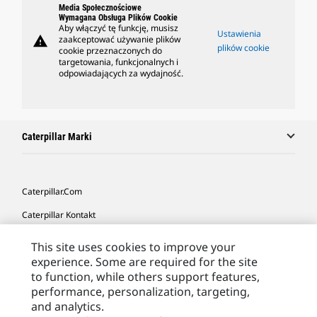
Media Społecznościowe
Wymagana Obsługa Plików Cookie
Aby włączyć tę funkcję, musisz
Ustawienia
warning
zaakceptować używanie plików
plików cookie
cookie przeznaczonych do
targetowania, funkcjonalnych i
odpowiadających za wydajność.
Caterpillar Marki
Caterpillar.com
Caterpillar Kontakt
Caterpillar Kontakt
This site uses cookies to improve your
experience. Some are required for the site
Moje Preferencje Marketingowe
to function, while others support features,
Site Map
performance, personalization, targeting,
and analytics.
Cookie Settings