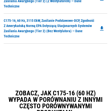
O
Zasilania Awaryjnego (Tier 2) (z Wentylatorem) — Dane
Ta
in
Techniczne
a
N
Do
C175-16, 60 Hz, 3115 EkW, Zasilanie Podstawowe-DCP, Zgodność
Ta
P
Z Amerykańską Normą EPA Dotyczącą Stacjonarnych Systemów
file_download
O
Zasilania Awaryjnego (Tier 2) (bez Wentylatora) — Dane
in
Techniczne
a
N
Ta
ZOBACZ, JAK C175-16 (60 HZ)
WYPADA W PORÓWNANIU Z INNYMI
CZĘSTO PORÓWNYWANYMI