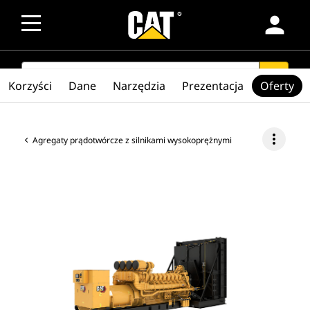
person
SEARCH
search
Korzyści
Dane
Narzędzia
Prezentacja
Oferty
more_vert
Agregaty prądotwórcze z silnikami wysokoprężnymi