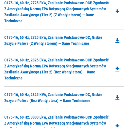
Do
C175-16, 60 Hz, 2725 EkW, Zasilanie Podstawowe-DCP, Zgodność
Ta
P
Z Amerykańską Normą EPA Dotyczącą Stacjonarnych Systemów
file_download
O
Zasilania Awaryjnego (Tier 2) (z Wentylatorem) — Dane
in
Techniczne
a
N
Do
C175-16, 60 Hz, 2725 EkW, Zasilanie Podstawowe-DC, Niskie
Ta
file_download
P
Zużycie Paliwa (z Wentylatorem) — Dane Techniczne
O
in
Do
C175-16, 60 Hz, 2825 EkW, Zasilanie Podstawowe-DCP, Zgodność
a
P
Z Amerykańską Normą EPA Dotyczącą Stacjonarnych Systemów
N
file_download
O
Zasilania Awaryjnego (Tier 2) (bez Wentylatora) — Dane
Ta
in
Techniczne
a
N
Do
C175-16, 60 Hz, 2825 KVA, Zasilanie Podstawowe-DC, Niskie
Ta
file_download
P
Zużycie Paliwa (bez Wentylatora) — Dane Techniczne
O
in
Do
C175-16, 60 Hz, 3000 EkW, Zasilanie Podstawowe-DCP, Zgodność
a
P
Z Amerykańską Normą EPA Dotyczącą Stacjonarnych Systemów
N
file_download