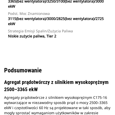
3365(bez wentylatora)/3250/3100(bez wentylatora)/3000
ekW
Podst. Moc Znamionowa
3115(bez wentylatora)/3000/2825(bez wentylatora)/2725
ekW
Strategia Emisji Spalin/zużycia Paliwa
Niskie zużycie paliwa, Tier 2
Podsumowanie
Agregat prądotwórczy z silnikiem wysokoprężnym
2500–3365 ekW
Agregaty prądotwórcze z silnikiem wysokoprężnym C175-16
wytwarzające w niezawodny sposób prąd o mocy 2500–3365
ekW i częstotliwości 60 Hz są projektowane w taki sposób, aby
mogły sprostać wymaganiom użytkowników w zakresie