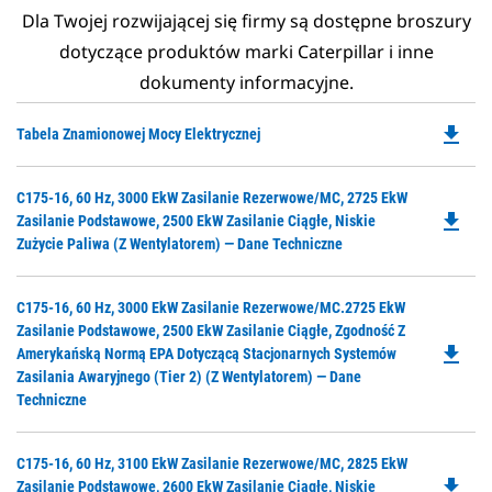
Dla Twojej rozwijającej się firmy są dostępne broszury
dotyczące produktów marki Caterpillar i inne
dokumenty informacyjne.
file_download
Do
Tabela Znamionowej Mocy Elektrycznej
P
O
Do
C175-16, 60 Hz, 3000 EkW Zasilanie Rezerwowe/MC, 2725 EkW
in
file_download
P
Zasilanie Podstawowe, 2500 EkW Zasilanie Ciągłe, Niskie
a
O
Zużycie Paliwa (z Wentylatorem) — Dane Techniczne
N
in
Ta
a
Do
C175-16, 60 Hz, 3000 EkW Zasilanie Rezerwowe/MC.2725 EkW
N
P
Zasilanie Podstawowe, 2500 EkW Zasilanie Ciągłe, Zgodność Z
Ta
file_download
O
Amerykańską Normą EPA Dotyczącą Stacjonarnych Systemów
in
Zasilania Awaryjnego (Tier 2) (z Wentylatorem) — Dane
a
Techniczne
N
Ta
Do
C175-16, 60 Hz, 3100 EkW Zasilanie Rezerwowe/MC, 2825 EkW
file_download
P
Zasilanie Podstawowe, 2600 EkW Zasilanie Ciągłe, Niskie