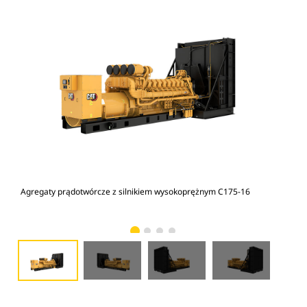
Agregaty prądotwórcze z silnikiem wysokoprężnym C175-16
Agr
16, 