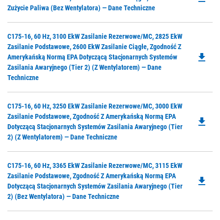
O
Zużycie Paliwa (bez Wentylatora) — Dane Techniczne
in
a
Do
C175-16, 60 Hz, 3100 EkW Zasilanie Rezerwowe/MC, 2825 EkW
N
P
Zasilanie Podstawowe, 2600 EkW Zasilanie Ciągłe, Zgodność Z
Ta
file_download
O
Amerykańską Normą EPA Dotyczącą Stacjonarnych Systemów
in
Zasilania Awaryjnego (Tier 2) (z Wentylatorem) — Dane
a
Techniczne
N
Ta
Do
C175-16, 60 Hz, 3250 EkW Zasilanie Rezerwowe/MC, 3000 EkW
P
Zasilanie Podstawowe, Zgodność Z Amerykańską Normą EPA
file_download
O
Dotyczącą Stacjonarnych Systemów Zasilania Awaryjnego (Tier
in
2) (z Wentylatorem) — Dane Techniczne
a
N
Do
C175-16, 60 Hz, 3365 EkW Zasilanie Rezerwowe/MC, 3115 EkW
Ta
P
Zasilanie Podstawowe, Zgodność Z Amerykańską Normą EPA
file_download
O
Dotyczącą Stacjonarnych Systemów Zasilania Awaryjnego (Tier
in
2) (bez Wentylatora) — Dane Techniczne
a
N