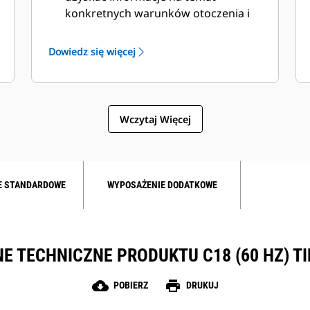
konkretnych warunków otoczenia i
wysokości n.p.m.
Dowiedz się więcej
Wczytaj Więcej
E STANDARDOWE
WYPOSAŻENIE DODATKOWE
E TECHNICZNE PRODUKTU C18 (60 HZ) TI
cloud_download
print
POBIERZ
DRUKUJ