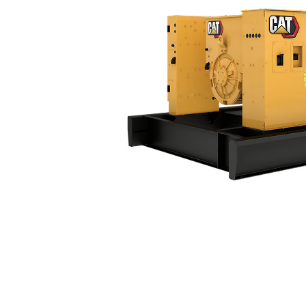
C18 (60 Hz) Tier 4
Kor
Zmień model