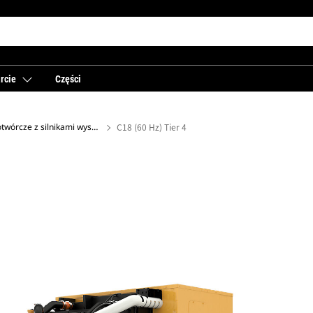
rcie
Części
Agregaty prądotwórcze z silnikami wysokoprężnymi
C18 (60 Hz) Tier 4