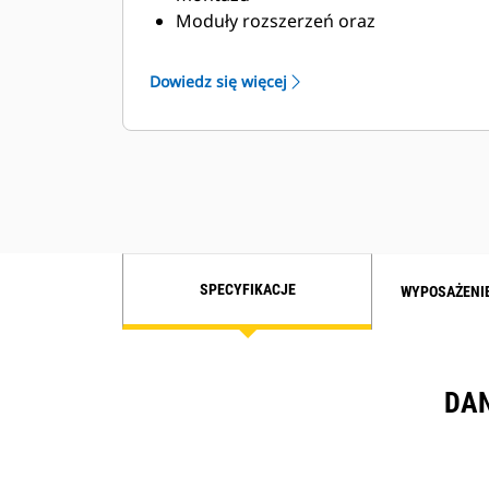
Moduły rozszerzeń oraz
programowanie dostosowane do
zakładu użytkownika pozwalają
Dowiedz się więcej
spełnić jego konkretne wymagania
SPECYFIKACJE
WYPOSAŻENI
DAN