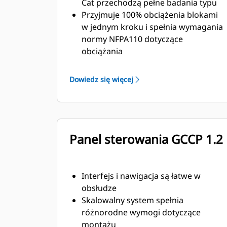
Cat przechodzą pełne badania typu
Przyjmuje 100% obciążenia blokami
w jednym kroku i spełnia wymagania
normy NFPA110 dotyczące
obciążania
Zgodny z wymogami normy ISO
8528-5 dla stanu ustalonego i
Dowiedz się więcej
nieustalonego
Panel sterowania GCCP 1.2
Interfejs i nawigacja są łatwe w
obsłudze
Skalowalny system spełnia
różnorodne wymogi dotyczące
montażu