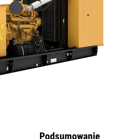
zyści
Dane
Narzędzia
Prezentacja
Oferty
Podsumowanie