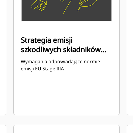
Strategia emisji
szkodliwych składników
spalin/zużycia paliwa
Wymagania odpowiadające normie
emisji EU Stage IIIA