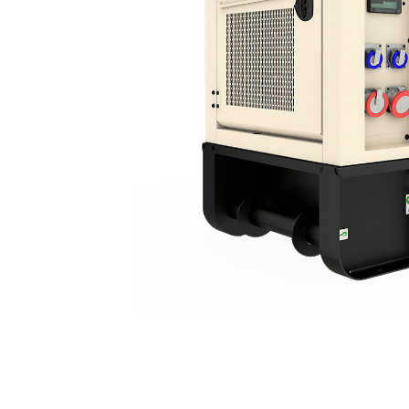
XQP60
Kor
Zmień model