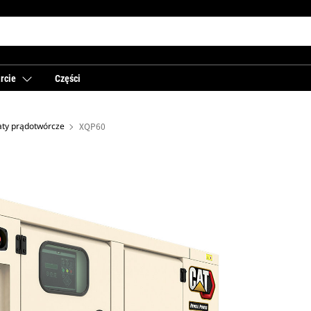
rcie
Części
aty prądotwórcze
XQP60