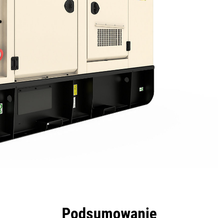
zyści
Dane
Narzędzia
Prezentacja
Podsumowanie