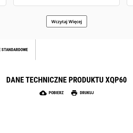
Wczytaj Więcej
E STANDARDOWE
DANE TECHNICZNE PRODUKTU XQP60
cloud_download
print
POBIERZ
DRUKUJ