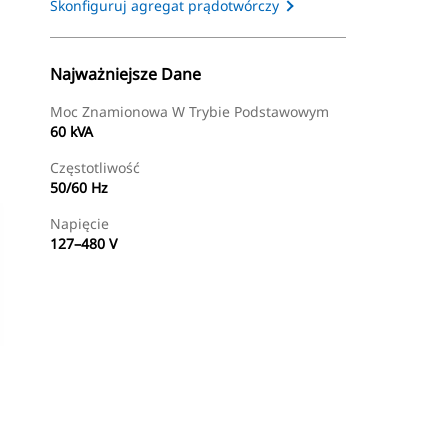
Skonfiguruj agregat prądotwórczy
Najważniejsze Dane
Moc Znamionowa W Trybie Podstawowym
60 kVA
Częstotliwość
50/60 Hz
Napięcie
127–480 V
Znajdź Dealera
Wyślij Zapytanie Ofertowe