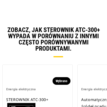
Ta
ZOBACZ, JAK STEROWNIK ATC-300+
WYPADA W PORÓWNANIU Z INNYMI
CZĘSTO PORÓWNYWANYMI
PRODUKTAMI.
Wybrano
Energia elektryczna
Energia elektryc
STEROWNIK ATC-300+
Automatyczny
źródeł prądu