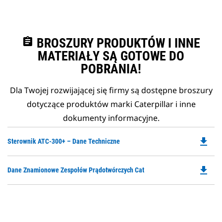
assignment
BROSZURY PRODUKTÓW I INNE
MATERIAŁY SĄ GOTOWE DO
POBRANIA!
Dla Twojej rozwijającej się firmy są dostępne broszury
dotyczące produktów marki Caterpillar i inne
dokumenty informacyjne.
file_download
Do
Sterownik ATC-300+ – Dane Techniczne
P
O
file_download
Do
Dane Znamionowe Zespołów Prądotwórczych Cat
in
P
a
O
N
in
Ta
a
N