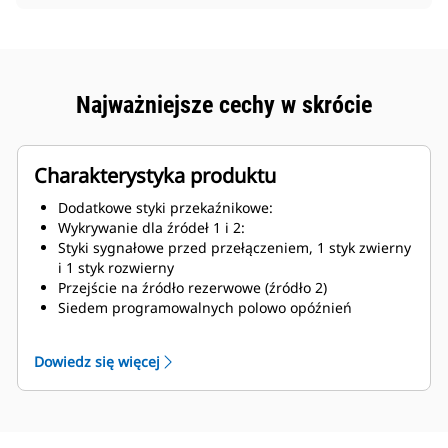
Najważniejsze cechy w skrócie
Charakterystyka produktu
Dodatkowe styki przekaźnikowe:
Wykrywanie dla źródeł 1 i 2:
Styki sygnałowe przed przełączeniem, 1 styk zwierny
i 1 styk rozwierny
Przejście na źródło rezerwowe (źródło 2)
Siedem programowalnych polowo opóźnień
Wyświetlacz LCD do programowania, diagnostyki
układu i wyświetlania komunikatów pomocy
Dowiedz się więcej
Tablica synoptyczna z dostępnym źródłem i
podłączonym wskaźnikiem LED
Dziennik zdarzeń ze znacznikami czasowymi
Przycisk testu systemu
Wybór interwału programowalnego zakładowego