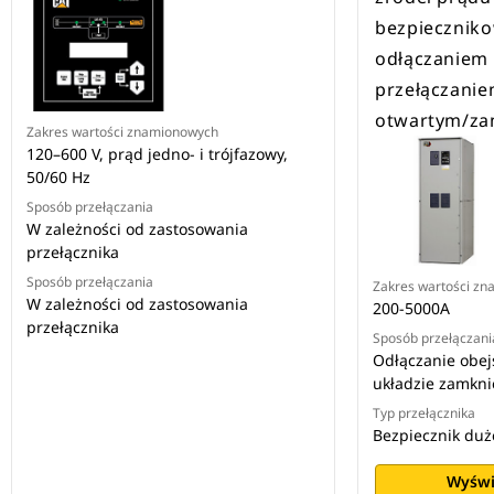
bezpiecznik
odłączaniem 
przełączanie
otwartym/za
Zakres wartości znamionowych
120–600 V, prąd jedno- i trójfazowy,
50/60 Hz
Sposób przełączania
W zależności od zastosowania
przełącznika
Sposób przełączania
Zakres wartości z
W zależności od zastosowania
200-5000A
przełącznika
Sposób przełączani
Odłączanie obej
układzie zamkn
Typ przełącznika
Bezpiecznik duż
Wyświ