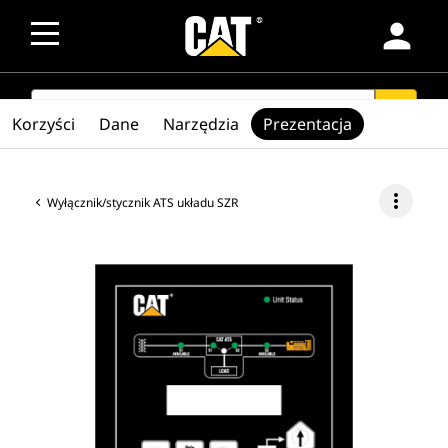
person
SEARCH
search
Korzyści
Dane
Narzędzia
Prezentacja
more_vert
Wyłącznik/stycznik ATS układu SZR