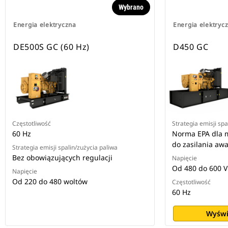
Wybrano
Energia elektryczna
Energia elektryc
DE500S GC (60 Hz)
D450 GC
Częstotliwość
Strategia emisji spa
60 Hz
Norma EPA dla 
do zasilania aw
Strategia emisji spalin/zużycia paliwa
Bez obowiązujących regulacji
Napięcie
Od 480 do 600 V
Napięcie
Od 220 do 480 woltów
Częstotliwość
60 Hz
Wyświ