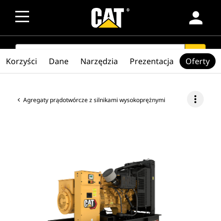
person
SEARCH
search
Korzyści
Dane
Narzędzia
Prezentacja
Oferty
more_vert
Agregaty prądotwórcze z silnikami wysokoprężnymi