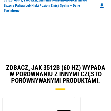
Do
3512B, 60 Hz, 1360 EkW, Zasilanie Podstawowe-DCP, Niskie
N
file_download
P
Zużycie Paliwa Lub Niski Poziom Emisji Spalin — Dane
Ta
O
Techniczne
in
a
N
Ta
ZOBACZ, JAK 3512B (60 HZ) WYPADA
W PORÓWNANIU Z INNYMI CZĘSTO
PORÓWNYWANYMI PRODUKTAMI.