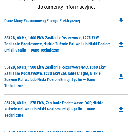
dokumenty informacyjne.
file_download
Do
Dane Mocy Znamionowej Energii Elektrycznej
P
O
Do
3512B, 60 Hz, 1400 EkW Zasilanie Rezerwowe, 1275 EkW
in
file_download
P
Zasilanie Podstawowe, Niskie Zużycie Paliwa Lub Niski Poziom
a
O
Emisji Spalin — Dane Techniczne
N
in
Ta
a
Do
3512B, 60 Hz, 1500 EkW Zasilanie Rezerwowe/MC, 1360 EkW
N
P
Zasilanie Podstawowe, 1230 EkW Zasilanie Ciągłe, Niskie
Ta
file_download
O
Zużycie Paliwa Lub Niski Poziom Emisji Spalin — Dane
in
Techniczne
a
N
Do
3512B, 60 Hz, 1275 EkW, Zasilanie Podstawowe-DCP, Niskie
Ta
file_download
P
Zużycie Paliwa Lub Niski Poziom Emisji Spalin — Dane
O
Techniczne
in
a