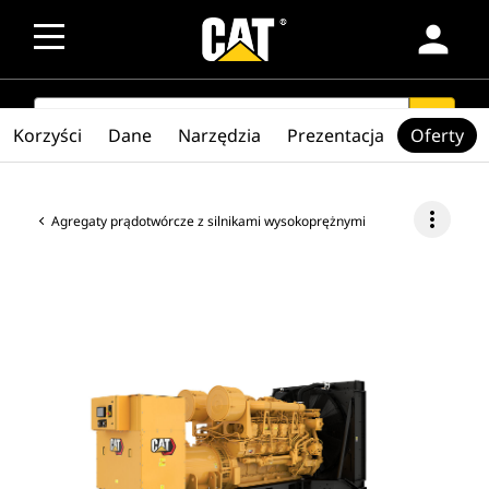
person
SEARCH
search
Korzyści
Dane
Narzędzia
Prezentacja
Oferty
more_vert
Agregaty prądotwórcze z silnikami wysokoprężnymi