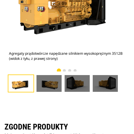
Agregaty prądotwórcze napędzane silnikiem wysokoprężnym 3512B
Agr
(widok z tyłu, z prawej strony)
(wid
ZGODNE PRODUKTY