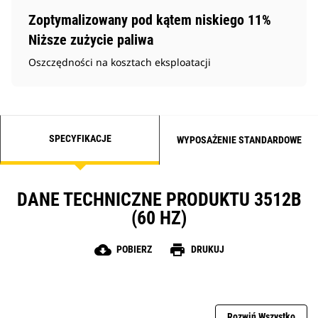
Zoptymalizowany pod kątem niskiego 11%
Niższe zużycie paliwa
Oszczędności na kosztach eksploatacji
SPECYFIKACJE
WYPOSAŻENIE STANDARDOWE
DANE TECHNICZNE PRODUKTU 3512B
(60 HZ)
cloud_download
print
POBIERZ
DRUKUJ
Rozwiń Wszystko