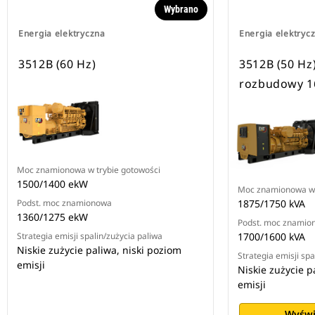
Wybrano
Energia elektryczna
Energia elektryc
3512B (60 Hz)
3512B (50 Hz
rozbudowy 1
Moc znamionowa w trybie gotowości
1500/1400 ekW
Moc znamionowa w 
Podst. moc znamionowa
1875/1750 kVA
1360/1275 ekW
Podst. moc znamio
Strategia emisji spalin/zużycia paliwa
1700/1600 kVA
Niskie zużycie paliwa, niski poziom
Strategia emisji spa
emisji
Niskie zużycie p
emisji
Wyświ