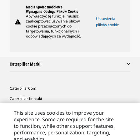
Media Społecznościowe
Wymagana Obsługa Plików Cookie
Aby włączyć tę funkcję, musisz
Ustawienia
warning
zaakceptować używanie plików
plików cookie
cookie przeznaczonych do
targetowania, funkcjonalnych i
odpowiadających za wydajność.
Caterpillar Marki
Caterpillar.com
Caterpillar Kontakt
Caterpillar Kontakt
This site uses cookies to improve your
experience. Some are required for the site
Moje Preferencje Marketingowe
to function, while others support features,
Site Map
performance, personalization, targeting,
and analytics.
Cookie Settings