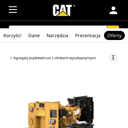
person
SEARCH
search
Korzyści
Dane
Narzędzia
Prezentacja
Oferty
more_vert
Agregaty prądotwórcze z silnikami wysokoprężnymi