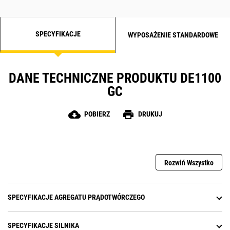
SPECYFIKACJE
WYPOSAŻENIE STANDARDOWE
DANE TECHNICZNE PRODUKTU DE1100
GC
cloud_download
print
POBIERZ
DRUKUJ
Rozwiń Wszystko
SPECYFIKACJE AGREGATU PRĄDOTWÓRCZEGO
SPECYFIKACJE SILNIKA