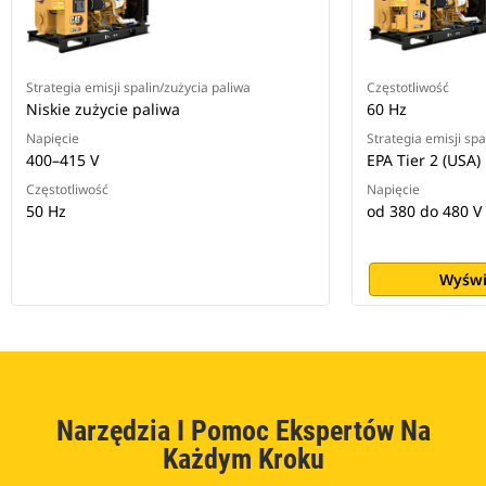
Strategia emisji spalin/zużycia paliwa
Częstotliwość
Niskie zużycie paliwa
60 Hz
Napięcie
Strategia emisji spa
400–415 V
EPA Tier 2 (USA)
Częstotliwość
Napięcie
50 Hz
od 380 do 480 V
Wyświ
Narzędzia I Pomoc Ekspertów Na
Każdym Kroku