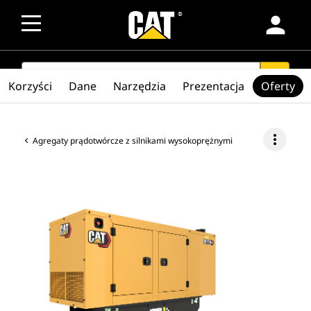
person
SEARCH
search
Korzyści
Dane
Narzędzia
Prezentacja
Oferty
more_vert
Agregaty prądotwórcze z silnikami wysokoprężnymi