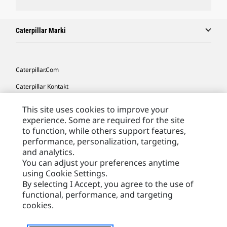
Caterpillar Marki
Caterpillar.com
Caterpillar Kontakt
Caterpillar Kontakt
This site uses cookies to improve your
experience. Some are required for the site
Moje Preferencje Marketingowe
to function, while others support features,
Site Map
performance, personalization, targeting,
and analytics.
Cookie Settings
You can adjust your preferences anytime
Legal
using Cookie Settings.
By selecting I Accept, you agree to the use of
Privacy
functional, performance, and targeting
cookies.