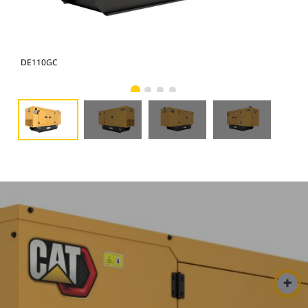
DE110GC
DE