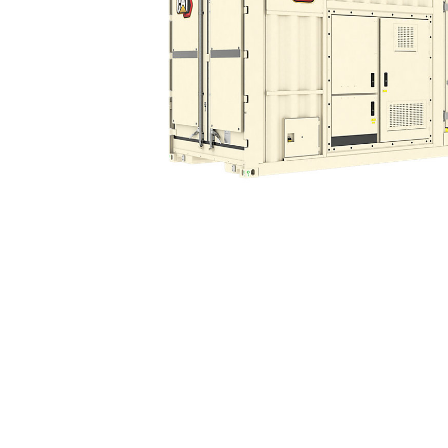
XGC1900 60 Hz 250 Mg/Nm3
Kor
Zmień model