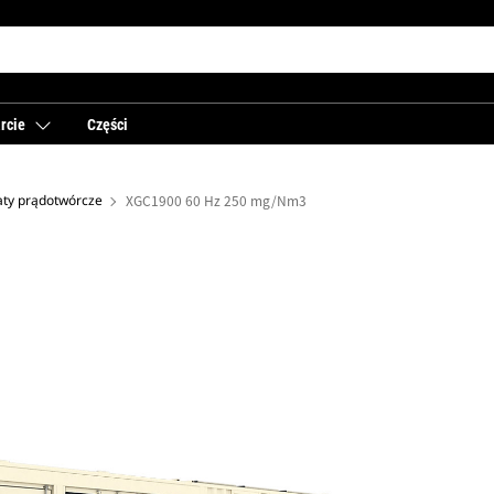
rcie
Części
aty prądotwórcze
XGC1900 60 Hz 250 mg/Nm3