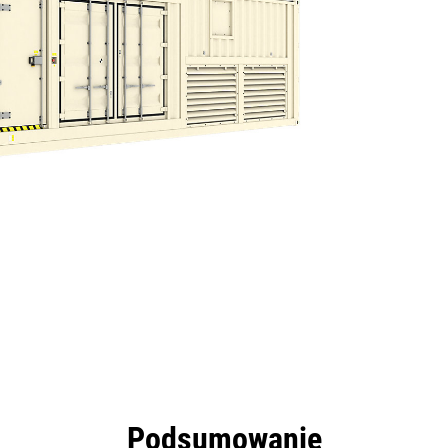
zyści
Dane
Narzędzia
Prezentacja
Podsumowanie