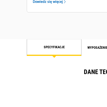
Dowiedz się więcej
umożliwia pracę równoległą,
współdzielenie obciążenia, sterowanie
typu VFD i dodatkową ochronę
generatora
SPECYFIKACJE
WYPOSAŻENI
DANE TE