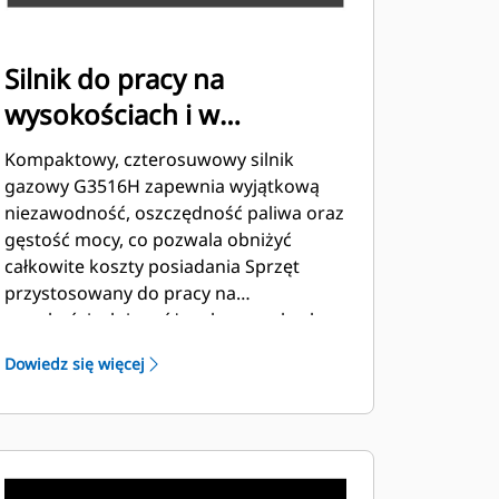
Silnik do pracy na
wysokościach i w
atmosferze zawierającej
Kompaktowy, czterosuwowy silnik
gaz Cat® G3516H
gazowy G3516H zapewnia wyjątkową
niezawodność, oszczędność paliwa oraz
gęstość mocy, co pozwala obniżyć
całkowite koszty posiadania Sprzęt
przystosowany do pracy na
wysokościach i w różnych warunkach
otoczenia zwiększa zdolność silnika do
Dowiedz się więcej
obsługi podłączanych i odłączanych
urządzeń elektrycznych oraz jego
zakres dozwolonych warunków
otoczenia i wysokości nad poziomem
morza. Wysoka odporność na paliwo