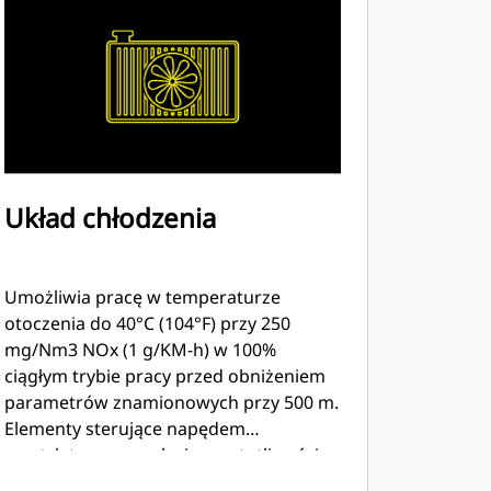
zwiększa zakres dozwolonej wilgotności
i umożliwia korzystanie z paliw o niższej
wartości MN Może być zasilany suchym
gazem ziemnym z gazociągu o wartości
opałowej od 24,10 do 93,95 MJ/Nm3 (od
615 do 2386 btu/ft3) Funkcja pracy w
trybie samodzielnym poprawia zdolność
silnika do obsługi podłączanych i
Układ chłodzenia
odłączanych urządzeń elektrycznych
Umożliwia pracę w temperaturze
otoczenia do 40°C (104°F) przy 250
mg/Nm3 NOx (1 g/KM-h) w 100%
ciągłym trybie pracy przed obniżeniem
parametrów znamionowych przy 500 m.
Elementy sterujące napędem
wentylatora z regulacją częstotliwości
optymalizują zużycie paliwa przy