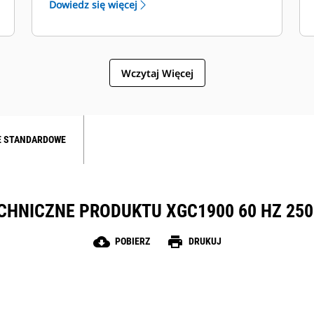
Dowiedz się więcej
regulacja napięcia (Cat IVR) zwiększa
możliwości monitorowania systemu.
Wczytaj Więcej
E STANDARDOWE
CHNICZNE PRODUKTU XGC1900 60 HZ 25
cloud_download
print
POBIERZ
DRUKUJ