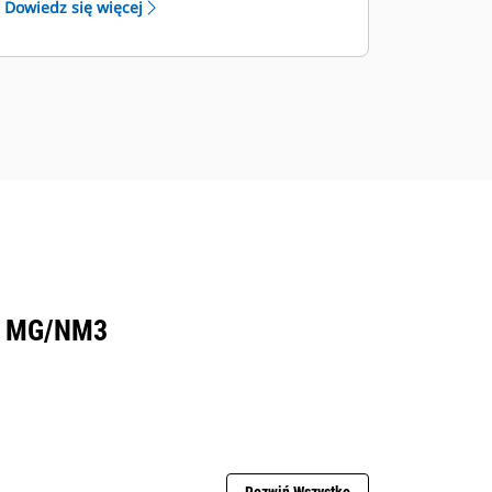
Dowiedz się więcej
częściowym obciążeniu.
Energooszczędny wentylator z
napędem elektrycznym.
0 MG/NM3