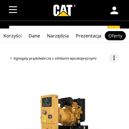
person
SEARCH
search
Korzyści
Dane
Narzędzia
Prezentacja
Oferty
more_vert
Agregaty prądotwórcze z silnikami wysokoprężnymi