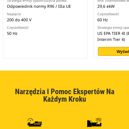
Strategia emisji spalin/zużycia paliwa
Moc znamionowa w 
Odpowiednik normy R96 / IIIa UE
29,6 ekW
Napięcie
Częstotliwość
200 do 400 V
60 Hz
Częstotliwość
Strategia emisji spa
50 Hz
US EPA TIER 4I (
Interim Tier 4)
Wyświ
Narzędzia I Pomoc Ekspertów Na
Każdym Kroku