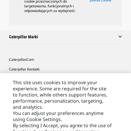
plików cookie
cookie przeznaczonych do
targetowania, funkcjonalnych i
odpowiadających za wydajność.
Caterpillar Marki
Caterpillar.com
Caterpillar Kontakt
Caterpillar Kontakt
This site uses cookies to improve your
experience. Some are required for the site
Moje Preferencje Marketingowe
to function, while others support features,
Site Map
performance, personalization, targeting,
and analytics.
Cookie Settings
You can adjust your preferences anytime
Legal
using Cookie Settings.
By selecting I Accept, you agree to the use of
Privacy