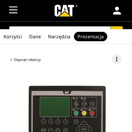
person
SEARCH
search
Korzyści
Dane
Narzędzia
Prezentacja
more_vert
Osprzęt roboczy