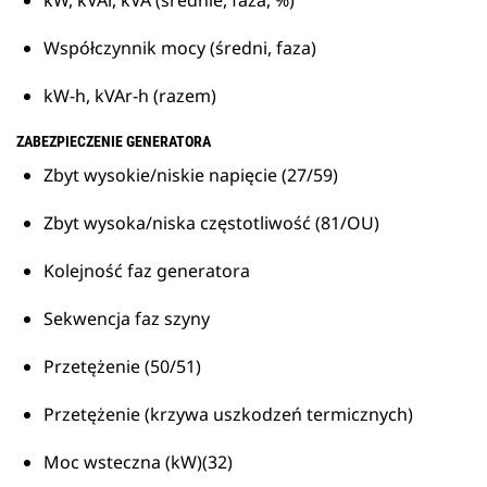
kW, kVAr, kVA (średnie, faza, %)
Współczynnik mocy (średni, faza)
kW-h, kVAr-h (razem)
ZABEZPIECZENIE GENERATORA
Zbyt wysokie/niskie napięcie (27/59)
Zbyt wysoka/niska częstotliwość (81/OU)
Kolejność faz generatora
Sekwencja faz szyny
Przetężenie (50/51)
Przetężenie (krzywa uszkodzeń termicznych)
Moc wsteczna (kW)(32)