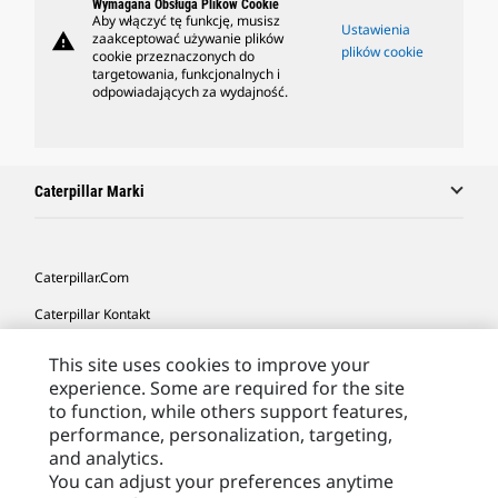
Wymagana Obsługa Plików Cookie
Aby włączyć tę funkcję, musisz
Ustawienia
warning
zaakceptować używanie plików
plików cookie
cookie przeznaczonych do
targetowania, funkcjonalnych i
odpowiadających za wydajność.
Caterpillar Marki
Caterpillar.com
Caterpillar Kontakt
Caterpillar Kontakt
This site uses cookies to improve your
experience. Some are required for the site
Moje Preferencje Marketingowe
to function, while others support features,
Site Map
performance, personalization, targeting,
and analytics.
Cookie Settings
You can adjust your preferences anytime
Legal