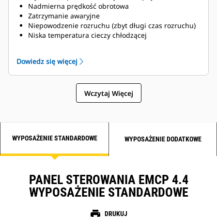
Nadmierna prędkość obrotowa
Zatrzymanie awaryjne
Niepowodzenie rozruchu (zbyt długi czas rozruchu)
Niska temperatura cieczy chłodzącej
Niski poziom cieczy chłodzącej
Dowiedz się więcej
Wczytaj Więcej
WYPOSAŻENIE STANDARDOWE
WYPOSAŻENIE DODATKOWE
PANEL STEROWANIA EMCP 4.4
WYPOSAŻENIE STANDARDOWE
print
DRUKUJ