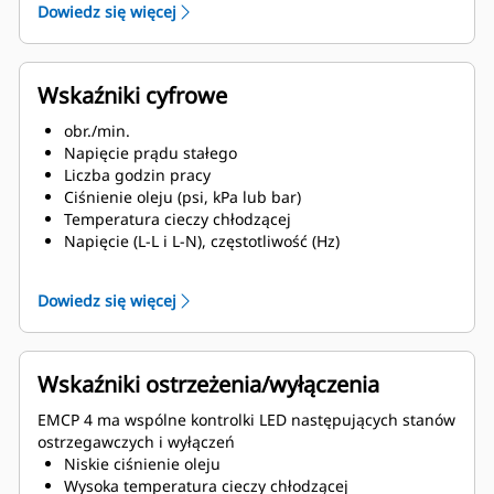
Dowiedz się więcej
Równoległa praca kilku agregatów prądotwórczych
lub jeden agregat prądotwórczy do jednego źródła
zasilania
Wskaźniki cyfrowe
obr./min.
Napięcie prądu stałego
Liczba godzin pracy
Ciśnienie oleju (psi, kPa lub bar)
Temperatura cieczy chłodzącej
Napięcie (L-L i L-N), częstotliwość (Hz)
Natężenie prądu (na fazę i średnie)
ekW, kVA, kVAR, kWh, %kW, PF
Dowiedz się więcej
Wskaźniki ostrzeżenia/wyłączenia
EMCP 4 ma wspólne kontrolki LED następujących stanów
ostrzegawczych i wyłączeń
Niskie ciśnienie oleju
Wysoka temperatura cieczy chłodzącej