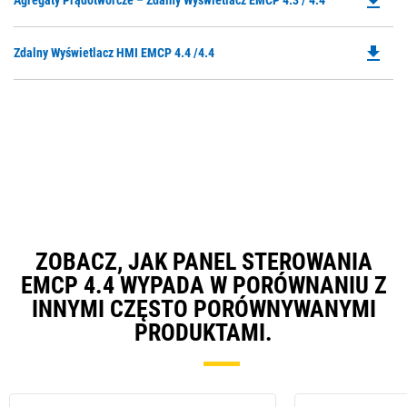
file_download
Agregaty Prądotwórcze – Zdalny Wyświetlacz EMCP 4.3 / 4.4
P
O
file_download
Do
Zdalny Wyświetlacz HMI EMCP 4.4 /4.4
in
P
a
O
N
in
Ta
a
N
Ta
ZOBACZ, JAK PANEL STEROWANIA
EMCP 4.4 WYPADA W PORÓWNANIU Z
INNYMI CZĘSTO PORÓWNYWANYMI
PRODUKTAMI.