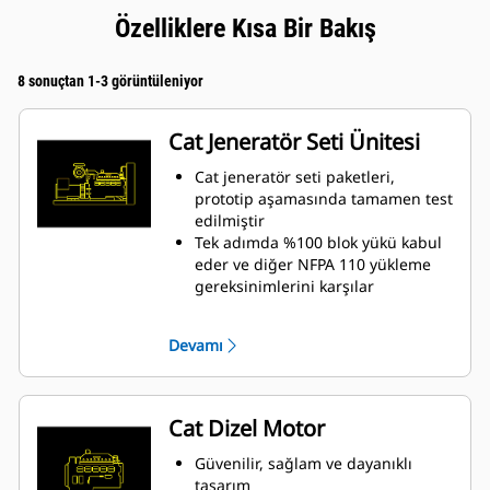
Özelliklere Kısa Bir Bakış
8 sonuçtan 1-3 görüntüleniyor
Cat Jeneratör Seti Ünitesi
Cat jeneratör seti paketleri,
prototip aşamasında tamamen test
edilmiştir
Tek adımda %100 blok yükü kabul
eder ve diğer NFPA 110 yükleme
gereksinimlerini karşılar
ISO 8528-5 kararlı durum ve geçici
tepki standartlarına uyar
Devamı
Cat Dizel Motor
Güvenilir, sağlam ve dayanıklı
tasarım