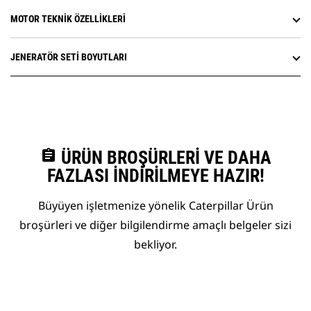
MOTOR TEKNIK ÖZELLIKLERI
JENERATÖR SETI BOYUTLARI
assignment
ÜRÜN BROŞÜRLERI VE DAHA
FAZLASI İNDIRILMEYE HAZIR!
Büyüyen işletmenize yönelik Caterpillar Ürün
broşürleri ve diğer bilgilendirme amaçlı belgeler sizi
bekliyor.