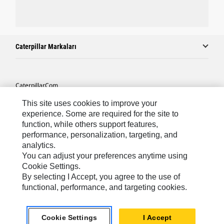
Caterpillar Markaları
Caterpillar.com
Caterpillar Müşteri Hizmetleri Ve Iletişim
This site uses cookies to improve your
experience. Some are required for the site to
Site Haritası
function, while others support features,
performance, personalization, targeting, and
Cookie Settings
analytics.
Yasal
You can adjust your preferences anytime using
Cookie Settings.
Gizlilik
By selecting I Accept, you agree to the use of
functional, performance, and targeting cookies.
Africa, Middle East ‧ Türk
© 2026 Caterpillar. Tüm Hakları Saklıdır.
Cookie Settings
I Accept