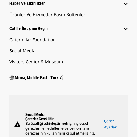
Haber Ve Etkinlikler
Ürünler Ve Hizmetler Basın Bültenleri
Cat Ile İletişime Geçin
Caterpillar Foundation
Social Media
Visitors Center & Museum
Africa, Middle East ‧ Türk
Social Media
Çerezler Gereklidir
Çerez
warning
Bu özelliği etkinleştirmek için işlevsel
Ayarları
çerezler ile hedefleme ve performans
çerezlerinin kullanımını kabul etmelisiniz.