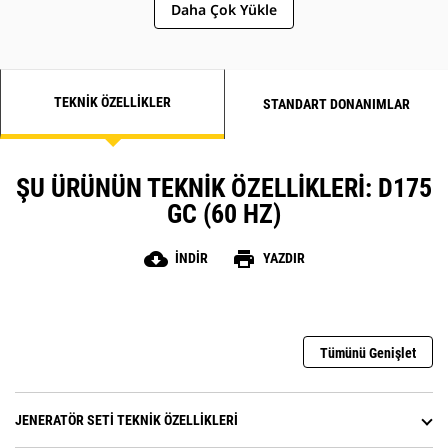
Daha Çok Yükle
TEKNIK ÖZELLIKLER
STANDART DONANIMLAR
ŞU ÜRÜNÜN TEKNIK ÖZELLIKLERI: D175
GC (60 HZ)
cloud_download
print
İNDIR
YAZDIR
Tümünü Genişlet
JENERATÖR SETI TEKNIK ÖZELLIKLERI