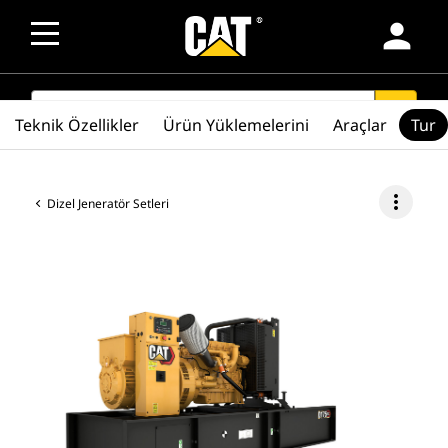
person
SEARCH
search
Teknik Özellikler
Ürün Yüklemelerini
Araçlar
Tur
more_vert
Dizel Jeneratör Setleri