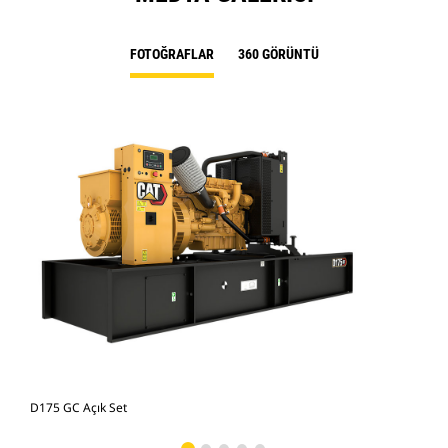
FOTOĞRAFLAR
360 GÖRÜNTÜ
D175 GC Açık Set
D17