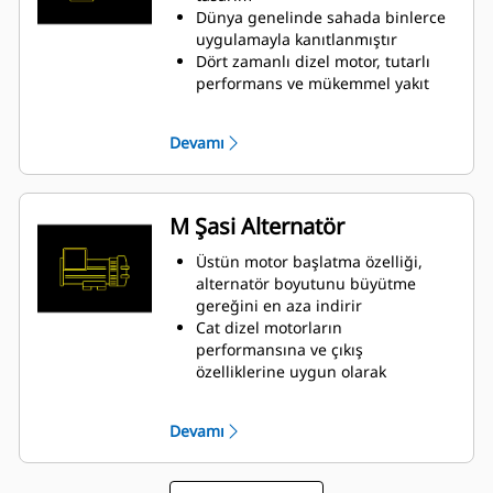
Dünya genelinde sahada binlerce
uygulamayla kanıtlanmıştır
Dört zamanlı dizel motor, tutarlı
performans ve mükemmel yakıt
tasarrufunu minimum ağırlık ile
birleştirir
Devamı
M Şasi Alternatör
Üstün motor başlatma özelliği,
alternatör boyutunu büyütme
gereğini en aza indirir
Cat dizel motorların
performansına ve çıkış
özelliklerine uygun olarak
tasarlanmıştır
Sağlam H Sınıfı yalıtım
Devamı