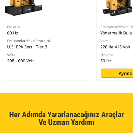
Frekans
Emisyonlar/Yakıt Str
60 Hz
Yönetmelik Bul
Emisyonlar/Yakıt Stratejisi
Voltaj
U.S. EPA Sert., Tier 3
220 ila 415 Volt
Voltaj
Frekans
208 - 600 Volt
50 Hz
Ayrıntı
Her Adımda Yararlanacağınız Araçlar
Ve Uzman Yardımı