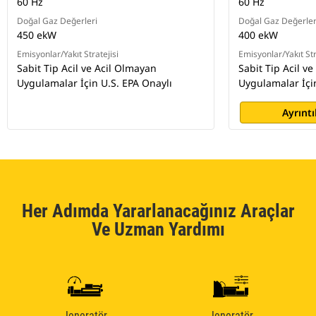
60 Hz
60 Hz
Doğal Gaz Değerleri
Doğal Gaz Değerler
450 ekW
400 ekW
Emisyonlar/Yakıt Stratejisi
Emisyonlar/Yakıt Str
Sabit Tip Acil ve Acil Olmayan
Sabit Tip Acil v
Uygulamalar İçin U.S. EPA Onaylı
Uygulamalar İçin
Ayrıntı
Her Adımda Yararlanacağınız Araçlar
Ve Uzman Yardımı
Jeneratör
Jeneratör