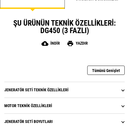
ŞU ÜRÜNÜN TEKNIK ÖZELLIKLERI:
DG450 (3 FAZLI)
cloud_download
print
İNDIR
YAZDIR
Tümünü Genişlet
JENERATÖR SETI TEKNIK ÖZELLIKLERI
MOTOR TEKNIK ÖZELLIKLERI
JENERATÖR SETI BOYUTLARI