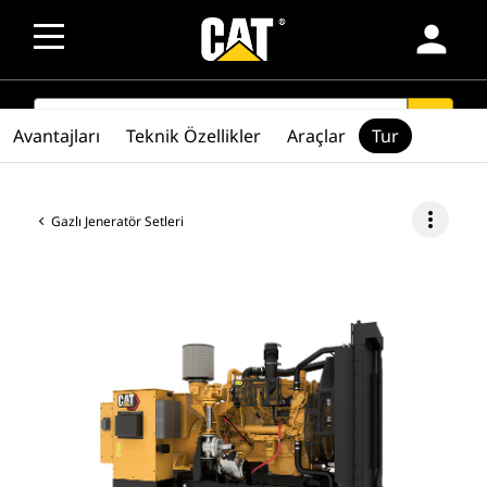
person
SEARCH
search
Avantajları
Teknik Özellikler
Araçlar
Tur
more_vert
Gazlı Jeneratör Setleri