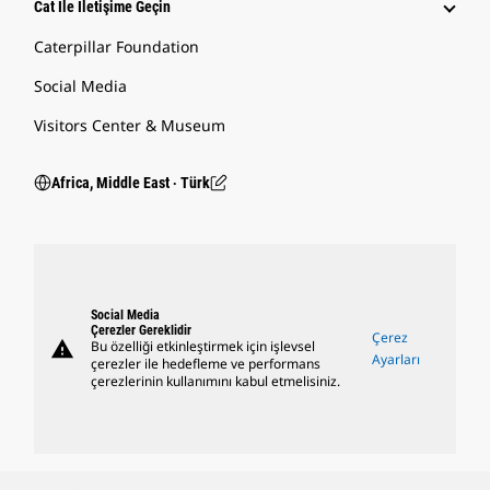
Cat Ile İletişime Geçin
Caterpillar Foundation
Social Media
Visitors Center & Museum
Africa, Middle East ‧ Türk
Social Media
Çerezler Gereklidir
Çerez
warning
Bu özelliği etkinleştirmek için işlevsel
Ayarları
çerezler ile hedefleme ve performans
çerezlerinin kullanımını kabul etmelisiniz.