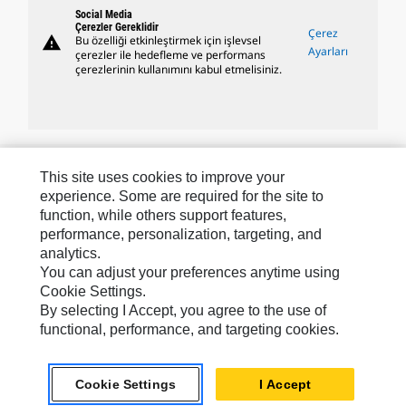
Social Media
Çerezler Gereklidir
Çerez
warning
Bu özelliği etkinleştirmek için işlevsel
Ayarları
çerezler ile hedefleme ve performans
çerezlerinin kullanımını kabul etmelisiniz.
Caterpillar Markaları
This site uses cookies to improve your
experience. Some are required for the site to
function, while others support features,
performance, personalization, targeting, and
Caterpillar.com
analytics.
Caterpillar Müşteri Hizmetleri Ve Iletişim
You can adjust your preferences anytime using
Cookie Settings.
Site Haritası
By selecting I Accept, you agree to the use of
Cookie Settings
functional, performance, and targeting cookies.
Yasal
Cookie Settings
I Accept
Gizlilik