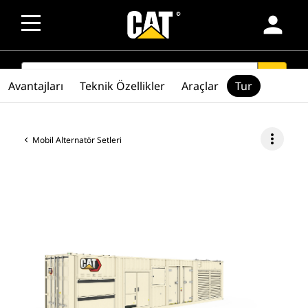
person
SEARCH
search
Avantajları
Teknik Özellikler
Araçlar
Tur
more_vert
Mobil Alternatör Setleri