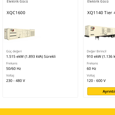
Elektrik Gücü
Elektrik Gücü
XQC1600
XQ1140 Tier 4
Güç değeri
Değer Birincil
1.515 ekW (1.893 kVA) Sürekli
910 ekW (1.136 
Frekans
Frekans
50/60 Hz
60 Hz
Voltaj
Voltaj
230 - 480 V
120 - 600 V
Ayrıntı