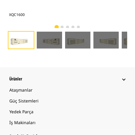
XQC1600
XQ
Ürünler
Ataşmanlar
Güç Sistemleri
Yedek Parça
İş Makinaları