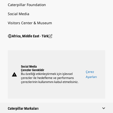
Caterpillar Foundation
Social Media
Visitors Center & Museum
Africa, Middle East ‧ Türk
Social Media
Çerezler Gereklidir
Çerez
warning
Bu özelliği etkinleştirmek için işlevsel
Ayarları
çerezler ile hedefleme ve performans
çerezlerinin kullanımını kabul etmelisiniz.
Caterpillar Markaları