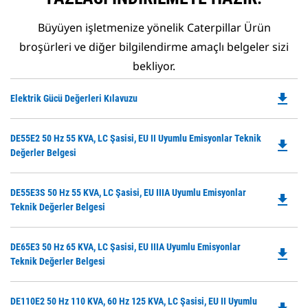
Büyüyen işletmenize yönelik Caterpillar Ürün
broşürleri ve diğer bilgilendirme amaçlı belgeler sizi
bekliyor.
file_download
Do
Elektrik Gücü Değerleri Kılavuzu
P
O
Do
DE55E2 50 Hz 55 KVA, LC Şasisi, EU II Uyumlu Emisyonlar Teknik
in
file_download
P
Değerler Belgesi
a
O
N
in
Ta
Do
DE55E3S 50 Hz 55 KVA, LC Şasisi, EU IIIA Uyumlu Emisyonlar
a
file_download
P
Teknik Değerler Belgesi
N
O
Ta
in
Do
DE65E3 50 Hz 65 KVA, LC Şasisi, EU IIIA Uyumlu Emisyonlar
a
file_download
P
Teknik Değerler Belgesi
N
O
Ta
in
Do
DE110E2 50 Hz 110 KVA, 60 Hz 125 KVA, LC Şasisi, EU II Uyumlu
a