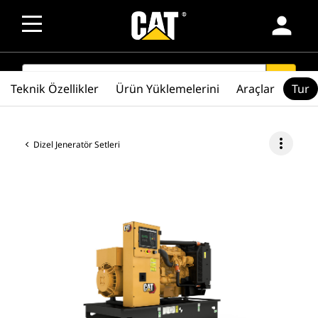
person
SEARCH
search
Teknik Özellikler
Ürün Yüklemelerini
Araçlar
Tur
more_vert
Dizel Jeneratör Setleri