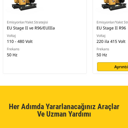
Emisyonlar/Yakıt Stratejisi
Emisyonlar/Yakıt Str
EU Stage II ve R96/EUIIIa
EU Stage II R96
Voltaj
Voltaj
110 - 480 Volt
220 ila 415 Volt
Frekans
Frekans
50 Hz
50 Hz
Ayrıntı
Her Adımda Yararlanacağınız Araçlar
Ve Uzman Yardımı