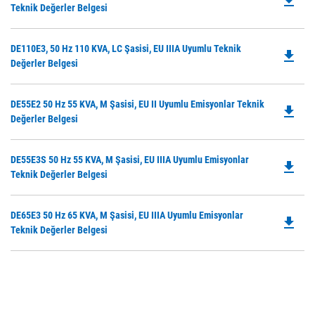
file_download
P
Teknik Değerler Belgesi
N
O
Ta
in
Do
DE110E3, 50 Hz 110 KVA, LC Şasisi, EU IIIA Uyumlu Teknik
a
file_download
P
Değerler Belgesi
N
O
Ta
in
Do
DE55E2 50 Hz 55 KVA, M Şasisi, EU II Uyumlu Emisyonlar Teknik
a
file_download
P
Değerler Belgesi
N
O
Ta
in
Do
DE55E3S 50 Hz 55 KVA, M Şasisi, EU IIIA Uyumlu Emisyonlar
a
file_download
P
Teknik Değerler Belgesi
N
O
Ta
in
Do
DE65E3 50 Hz 65 KVA, M Şasisi, EU IIIA Uyumlu Emisyonlar
a
file_download
P
Teknik Değerler Belgesi
N
O
Ta
in
a
N
Ta