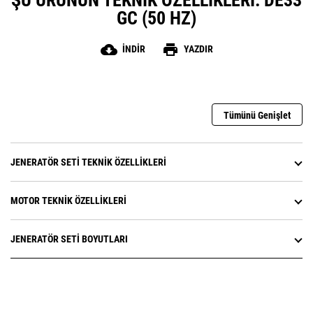
ŞU ÜRÜNÜN TEKNIK ÖZELLIKLERI: DE33
GC (50 HZ)
cloud_download
print
İNDIR
YAZDIR
Tümünü Genişlet
JENERATÖR SETI TEKNIK ÖZELLIKLERI
MOTOR TEKNIK ÖZELLIKLERI
JENERATÖR SETI BOYUTLARI