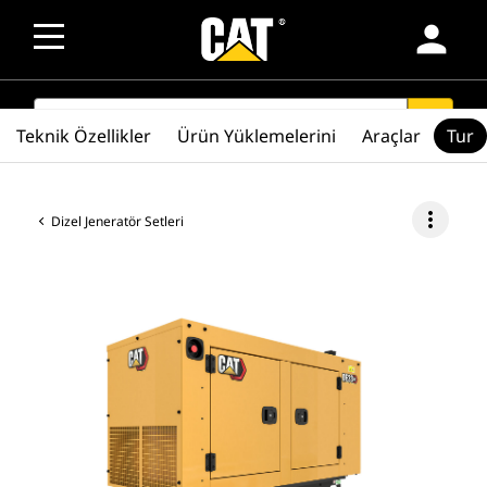
person
SEARCH
search
Teknik Özellikler
Ürün Yüklemelerini
Araçlar
Tur
more_vert
Dizel Jeneratör Setleri