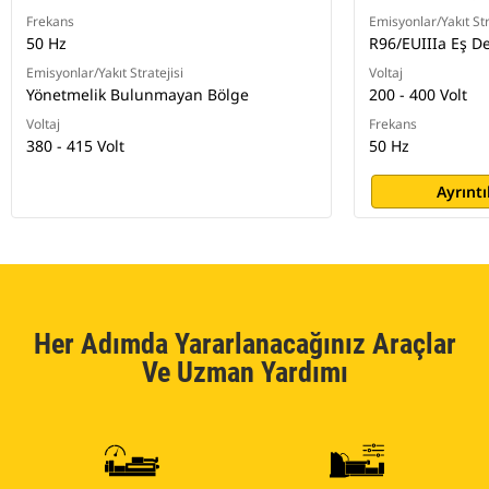
Frekans
Emisyonlar/Yakıt Str
50 Hz
R96/EUIIIa Eş D
Emisyonlar/Yakıt Stratejisi
Voltaj
Yönetmelik Bulunmayan Bölge
200 - 400 Volt
Voltaj
Frekans
380 - 415 Volt
50 Hz
Ayrıntı
Her Adımda Yararlanacağınız Araçlar
Ve Uzman Yardımı