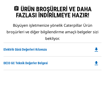
assignment
ÜRÜN BROŞÜRLERI VE DAHA
FAZLASI İNDIRILMEYE HAZIR!
Büyüyen işletmenize yönelik Caterpillar Ürün
broşürleri ve diğer bilgilendirme amaçlı belgeler sizi
bekliyor.
file_download
Do
Elektrik Gücü Değerleri Kılavuzu
P
O
file_download
Do
DE33 GC Teknik Değerler Belgesi
in
P
a
O
N
in
Ta
a
N
Ta