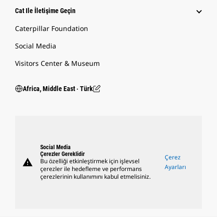
Cat Ile İletişime Geçin
Caterpillar Foundation
Social Media
Visitors Center & Museum
Africa, Middle East ‧ Türk
Social Media
Çerezler Gereklidir
Çerez
warning
Bu özelliği etkinleştirmek için işlevsel
Ayarları
çerezler ile hedefleme ve performans
çerezlerinin kullanımını kabul etmelisiniz.