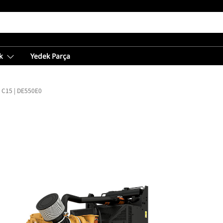
k
Yedek Parça
C15 | DE550E0