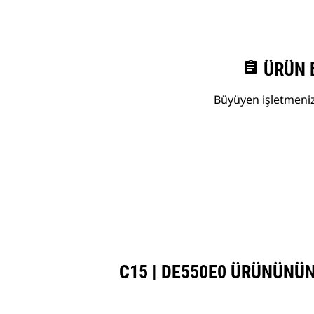
assignment
ÜRÜN 
Büyüyen işletmenize
C15 | DE550E0 ÜRÜNÜNÜ