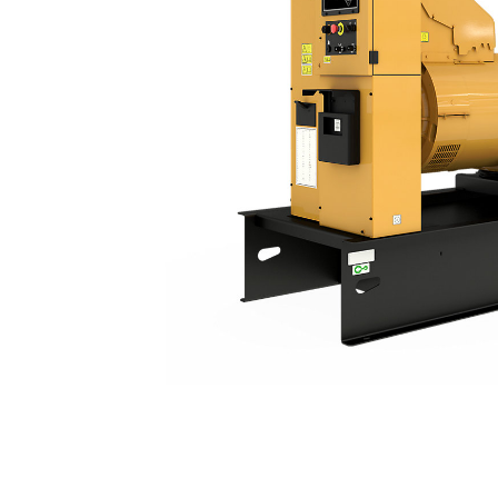
C15 | DE550E0
Avan
Modeli Değiştirin