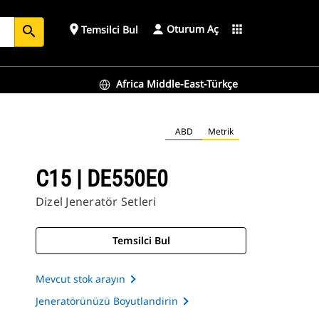
Oturum Aç
place
apps
Temsilci Bul
search
Africa Middle-East-Türkçe
ABD
Metrik
C15 | DE550E0
Dizel Jeneratör Setleri
Temsilci Bul
Mevcut stok arayın
Jeneratörünüzü Boyutlandirin