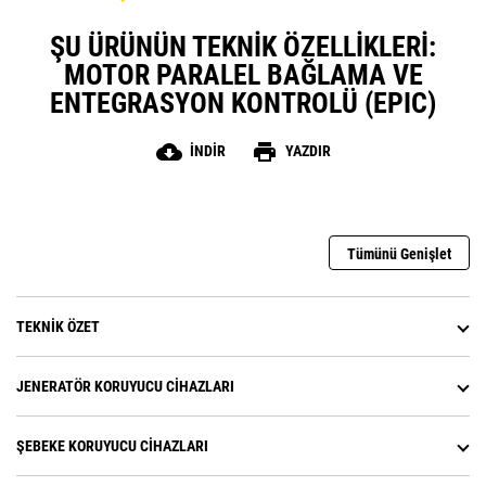
ŞU ÜRÜNÜN TEKNIK ÖZELLIKLERI:
MOTOR PARALEL BAĞLAMA VE
ENTEGRASYON KONTROLÜ (EPIC)
cloud_download
print
İNDIR
YAZDIR
Tümünü Genişlet
TEKNIK ÖZET
JENERATÖR KORUYUCU CIHAZLARI
ŞEBEKE KORUYUCU CIHAZLARI