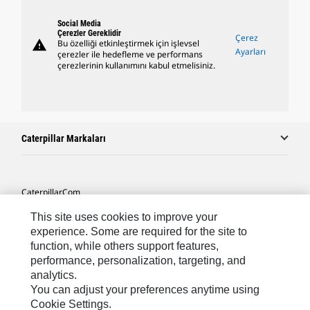
Social Media
Çerezler Gereklidir
Çerez
warning
Bu özelliği etkinleştirmek için işlevsel
Ayarları
çerezler ile hedefleme ve performans
çerezlerinin kullanımını kabul etmelisiniz.
Caterpillar Markaları
Caterpillar.com
Caterpillar Müşteri Hizmetleri Ve Iletişim
This site uses cookies to improve your
experience. Some are required for the site to
Site Haritası
function, while others support features,
performance, personalization, targeting, and
Cookie Settings
analytics.
Yasal
You can adjust your preferences anytime using
Cookie Settings.
Gizlilik