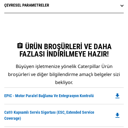
ÇEVRESEL PARAMETRELER
assignment
ÜRÜN BROŞÜRLERI VE DAHA
FAZLASI İNDIRILMEYE HAZIR!
Büyüyen işletmenize yönelik Caterpillar Ürün
broşürleri ve diğer bilgilendirme amaçlı belgeler sizi
bekliyor.
file_download
Do
EPIC - Motor Paralel Bağlama Ve Entegrasyon Kontrolü
P
O
Do
Cat® Kapsamlı Servis Sigortası (ESC, Extended Service
in
file_download
P
Coverage)
a
O
N