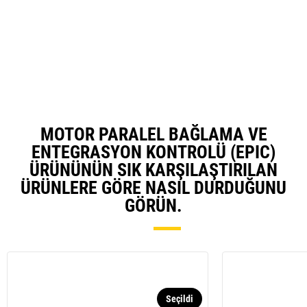
in
Ta
a
N
Ta
MOTOR PARALEL BAĞLAMA VE
ENTEGRASYON KONTROLÜ (EPIC)
ÜRÜNÜNÜN SIK KARŞILAŞTIRILAN
ÜRÜNLERE GÖRE NASIL DURDUĞUNU
GÖRÜN.
Seçildi