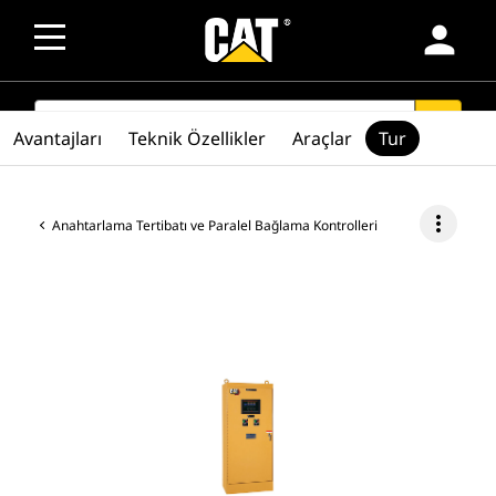
person
SEARCH
search
Avantajları
Teknik Özellikler
Araçlar
Tur
more_vert
Anahtarlama Tertibatı ve Paralel Bağlama Kontrolleri