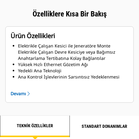
Özelliklere Kısa Bir Bakış
Ürün Özellikleri
Elektrikle Çalışan Kesici ile Jeneratöre Monte
Elektrikle Çalışan Devre Kesiciye veya Bağımsız
Anahtarlama Tertibatına Kolay Bağlantılar
Yüksek Hızlı Ethernet Gözetim Ağı
Yedekli Ana Teknoloji
Ana Kontrol İşlevlerinin Sarsıntısız Yedeklenmesi
Kritik Ayarlar için Şifre Koruması
Otomatik Marş/Durdurma
Devamı
Otomatik Yük ve VAR Paylaşımı
Otomatik "Ölü Bus" Koordinasyonu
Şebeke Gücüyle Paralel Kullanıldığında Otomatik
Güç Faktörü Kontrolü
Programlanabilir Yük Boşaltma / Yük Ekleme İşlevleri
TEKNIK ÖZELLIKLER
Dokunmatik Ekran (HMI)
STANDART DONANIMLAR