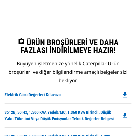
assignment
ÜRÜN BROŞÜRLERI VE DAHA
FAZLASI İNDIRILMEYE HAZIR!
Büyüyen işletmenize yönelik Caterpillar Ürün
broşürleri ve diğer bilgilendirme amaçlı belgeler sizi
bekliyor.
file_download
Do
Elektrik Gücü Değerleri Kılavuzu
P
O
Do
3512B, 50 Hz, 1.500 KVA Yedek/MC, 1.360 KVA Birincil, Düşük
in
file_download
P
Yakıt Tüketimi Veya Düşük Emisyonlar Teknik Değerler Belgesi
a
O
N
in
Ta