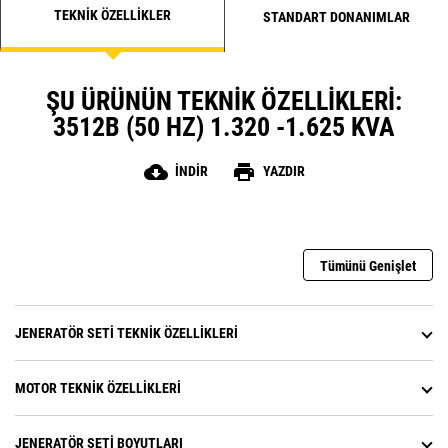
TEKNIK ÖZELLIKLER
STANDART DONANIMLAR
ŞU ÜRÜNÜN TEKNIK ÖZELLIKLERI:
3512B (50 HZ) 1.320 -1.625 KVA
cloud_download
print
İNDIR
YAZDIR
Tümünü Genişlet
JENERATÖR SETI TEKNIK ÖZELLIKLERI
MOTOR TEKNIK ÖZELLIKLERI
JENERATÖR SETI BOYUTLARI