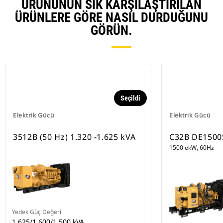
ÜRÜNÜNÜN SIK KARŞILAŞTIRILAN
ÜRÜNLERE GÖRE NASIL DURDUĞUNU
GÖRÜN.
Seçildi
Elektrik Gücü
Elektrik Gücü
3512B (50 Hz) 1.320 -1.625 kVA
C32B DE1500
1500 ekW, 60Hz
Yedek Güç Değeri
1.625/1.600/1.500 kVA