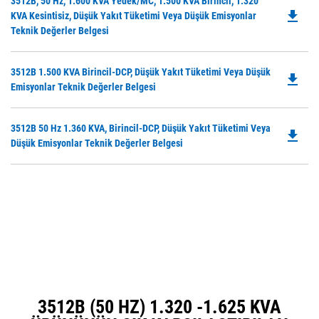
Do
3512B, 50 Hz, 1.600 KVA Yedek/MC, 1.500 KVA Birincil, 1.320
a
file_download
P
KVA Kesintisiz, Düşük Yakıt Tüketimi Veya Düşük Emisyonlar
N
O
Teknik Değerler Belgesi
Ta
in
a
Do
3512B 1.500 KVA Birincil-DCP, Düşük Yakıt Tüketimi Veya Düşük
N
file_download
P
Emisyonlar Teknik Değerler Belgesi
Ta
O
in
Do
3512B 50 Hz 1.360 KVA, Birincil-DCP, Düşük Yakıt Tüketimi Veya
a
file_download
P
Düşük Emisyonlar Teknik Değerler Belgesi
N
O
Ta
in
a
N
Ta
3512B (50 HZ) 1.320 -1.625 KVA