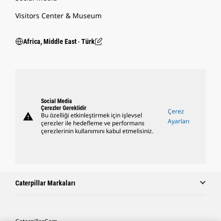
Visitors Center & Museum
Africa, Middle East ‧ Türk
Social Media
Çerezler Gereklidir
Çerez
warning
Bu özelliği etkinleştirmek için işlevsel
Ayarları
çerezler ile hedefleme ve performans
çerezlerinin kullanımını kabul etmelisiniz.
Caterpillar Markaları