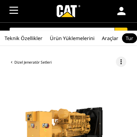
person
SEARCH
search
Teknik Özellikler
Ürün Yüklemelerini
Araçlar
Tur
more_vert
Dizel Jeneratör Setleri