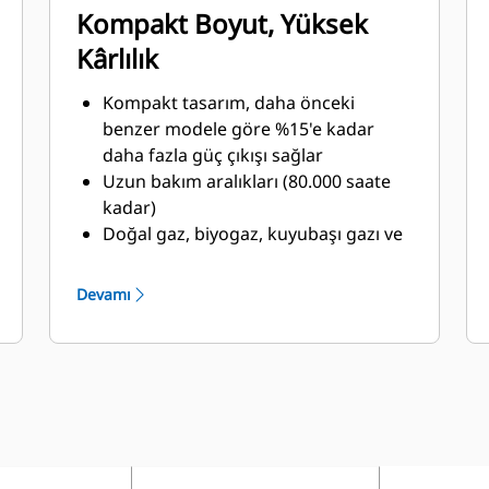
Kompakt Boyut, Yüksek
Kârlılık
Kompakt tasarım, daha önceki
benzer modele göre %15'e kadar
daha fazla güç çıkışı sağlar
Uzun bakım aralıkları (80.000 saate
kadar)
Doğal gaz, biyogaz, kuyubaşı gazı ve
propan gibi farklı uygulamalarda
kullanılabilir
Devamı
Farklı motor varyantları ile en yüksek
esnekliği sağlar