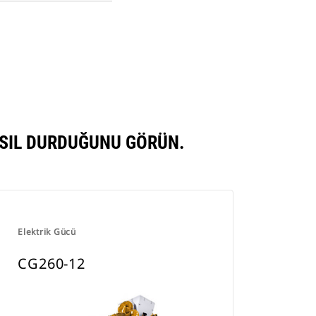
Opens
New
in
Tab
a
New
Tab
ASIL DURDUĞUNU GÖRÜN.
Elektrik Gücü
CG260-12