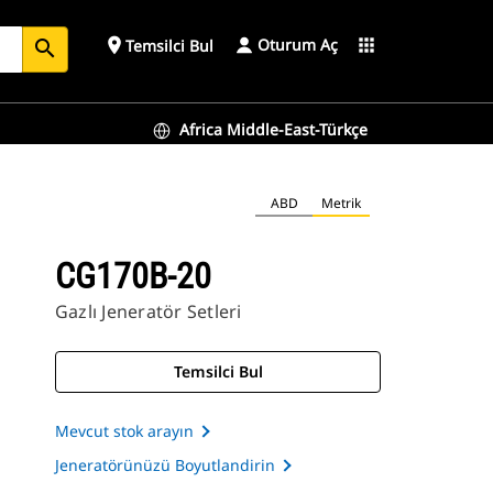
Oturum Aç
place
apps
Temsilci Bul
search
Africa Middle-East-Türkçe
ABD
Metrik
CG170B-20
Gazlı Jeneratör Setleri
Temsilci Bul
Mevcut stok arayın
Jeneratörünüzü Boyutlandirin