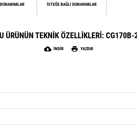
 DONANIMLAR
İSTEĞE BAĞLI DONANIMLAR
U ÜRÜNÜN TEKNIK ÖZELLIKLERI: CG170B-
cloud_download
print
İNDIR
YAZDIR