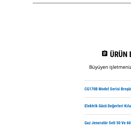
assignment
ÜRÜN 
Büyüyen işletmenize
CG170B Model Serisi Broşü
Elektrik Gücü Değerleri Kıl
Gaz Jeneratör Seti 50 Ve 60