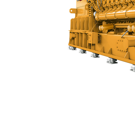
CG170B-20
Avan
Modeli Değiştirin