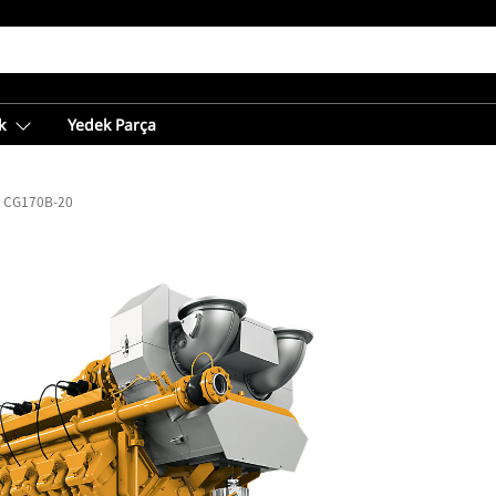
k
Yedek Parça
CG170B-20