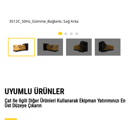
3512C_50Hz_Gömme_Bağlantı, Sağ Arka
351
UYUMLU ÜRÜNLER
Cat Ile Ilgili Diğer Ürünleri Kullanarak Ekipman Yatırımınızı En
Üst Düzeye Çıkarın