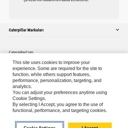
Caterpillar Markaları
Caterpillar.com
Caterpillar Müşteri Hizmetleri Ve Iletişim
This site uses cookies to improve your
experience. Some are required for the site to
Site Haritası
function, while others support features,
performance, personalization, targeting, and
Cookie Settings
analytics.
Yasal
You can adjust your preferences anytime using
Cookie Settings.
Gizlilik
By selecting I Accept, you agree to the use of
functional, performance, and targeting cookies.
Africa, Middle East ‧ Türk
© 2026 Caterpillar. Tüm Hakları Saklıdır.
Cookie Settings
I Accept