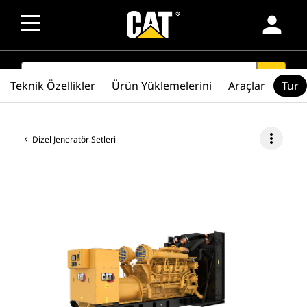
person
SEARCH
search
Teknik Özellikler
Ürün Yüklemelerini
Araçlar
Tur
more_vert
Dizel Jeneratör Setleri