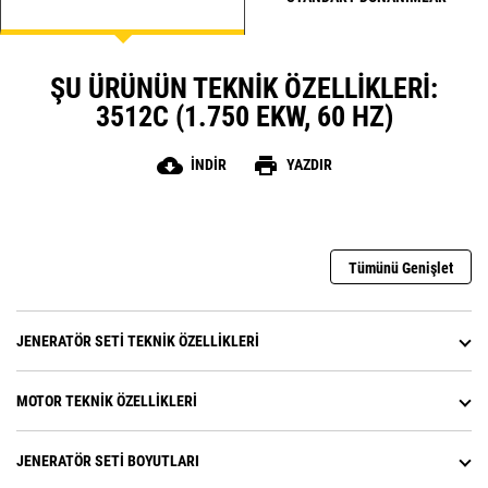
ŞU ÜRÜNÜN TEKNIK ÖZELLIKLERI:
3512C (1.750 EKW, 60 HZ)
cloud_download
print
İNDIR
YAZDIR
Tümünü Genişlet
JENERATÖR SETI TEKNIK ÖZELLIKLERI
MOTOR TEKNIK ÖZELLIKLERI
JENERATÖR SETI BOYUTLARI