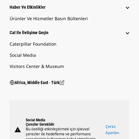
Haber Ve Etkinlikler
Ürünler Ve Hizmetler Basın Bültenleri
Cat Ile İletişime Geçin
Caterpillar Foundation
Social Media
Visitors Center & Museum
Africa, Middle East ‧ Türk
Social Media
Çerezler Gereklidir
Çerez
warning
Bu özelliği etkinleştirmek için işlevsel
Ayarları
çerezler ile hedefleme ve performans
çerezlerinin kullanımını kabul etmelisiniz.