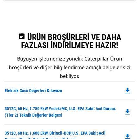
assignment
ÜRÜN BROŞÜRLERI VE DAHA
FAZLASI İNDIRILMEYE HAZIR!
Büyüyen işletmenize yönelik Caterpillar Ürün
broşürleri ve diğer bilgilendirme amaçlı belgeler sizi
bekliyor.
file_download
Do
Elektrik Gücü Değerleri Kılavuzu
P
O
Do
3512C, 60 Hz, 1.750 EkW Yedek/MC, U.S. EPA Sabit Acil Durum.
in
file_download
P
(Tier 2) Teknik Değerler Belgesi
a
O
N
in
Ta
Do
3512C, 60 Hz, 1.600 EkW, Birincil-DCP, U.S. EPA Sabit Acil
a
file_download