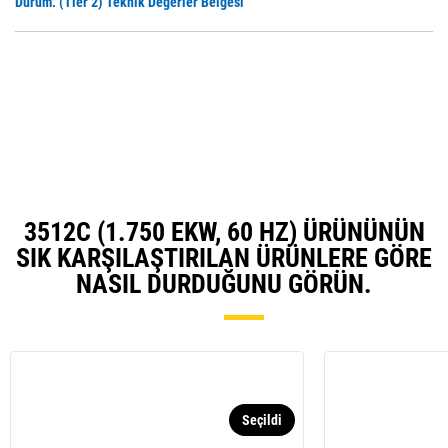
P
Durum. (Tier 2) Teknik Değerler Belgesi
N
O
Ta
in
a
N
Ta
3512C (1.750 EKW, 60 HZ) ÜRÜNÜNÜN
SIK KARŞILAŞTIRILAN ÜRÜNLERE GÖRE
NASIL DURDUĞUNU GÖRÜN.
Seçildi