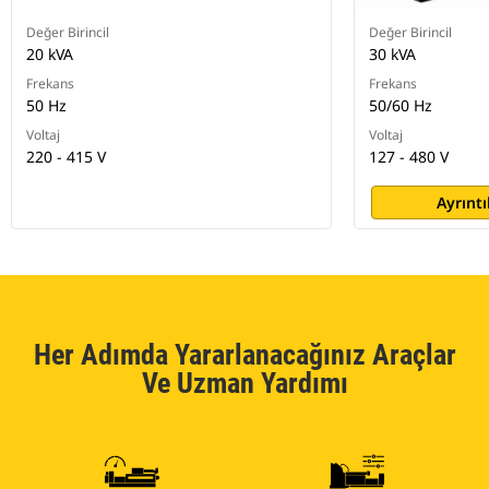
Değer Birincil
Değer Birincil
20 kVA
30 kVA
Frekans
Frekans
50 Hz
50/60 Hz
Voltaj
Voltaj
220 - 415 V
127 - 480 V
Ayrıntı
Her Adımda Yararlanacağınız Araçlar
Ve Uzman Yardımı