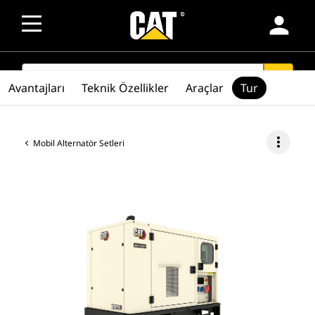
person
SEARCH
search
Avantajları
Teknik Özellikler
Araçlar
Tur
more_vert
Mobil Alternatör Setleri