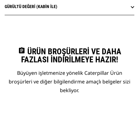
GÜRÜLTÜ DEĞERI (KABIN ILE)
assignment
ÜRÜN BROŞÜRLERI VE DAHA
FAZLASI İNDIRILMEYE HAZIR!
Büyüyen işletmenize yönelik Caterpillar Ürün
broşürleri ve diğer bilgilendirme amaçlı belgeler sizi
bekliyor.