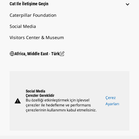
Cat Ile İletişime Geçin
Caterpillar Foundation
Social Media
Visitors Center & Museum
Africa, Middle East ‧ Türk
Social Media
Çerezler Gereklidir
Çerez
warning
Bu özelliği etkinleştirmek için işlevsel
Ayarları
çerezler ile hedefleme ve performans
çerezlerinin kullanımını kabul etmelisiniz.