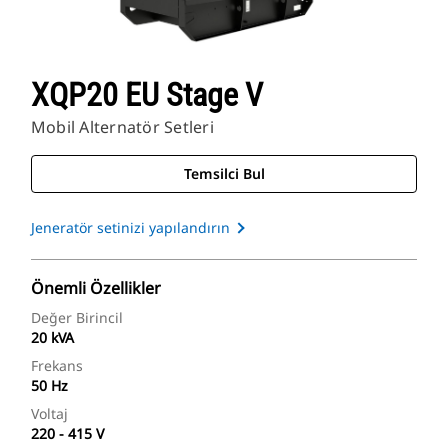
XQP20 EU Stage V
Mobil Alternatör Setleri
Temsilci Bul
Jeneratör setinizi yapılandırın
Önemli Özellikler
Değer Birincil
20 kVA
Frekans
50 Hz
Voltaj
220 - 415 V