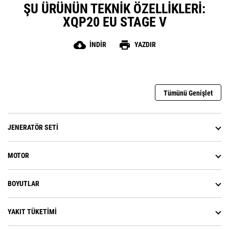
ŞU ÜRÜNÜN TEKNIK ÖZELLIKLERI:
XQP20 EU STAGE V
cloud_download
print
İNDIR
YAZDIR
Tümünü Genişlet
JENERATÖR SETI
MOTOR
BOYUTLAR
YAKIT TÜKETIMI