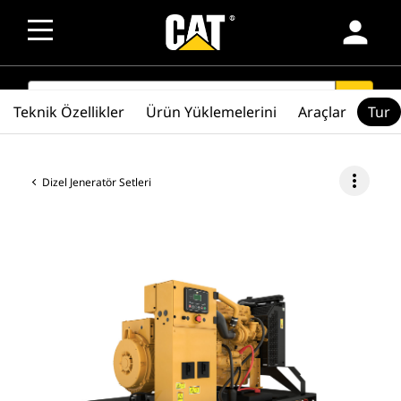
person
SEARCH
search
Teknik Özellikler
Ürün Yüklemelerini
Araçlar
Tur
more_vert
Dizel Jeneratör Setleri