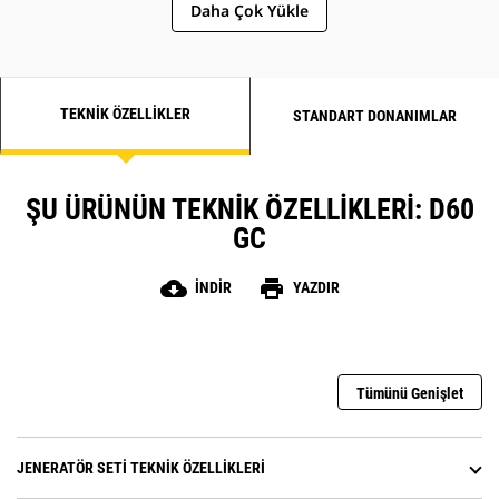
Daha Çok Yükle
TEKNIK ÖZELLIKLER
STANDART DONANIMLAR
ŞU ÜRÜNÜN TEKNIK ÖZELLIKLERI: D60
GC
cloud_download
print
İNDIR
YAZDIR
Tümünü Genişlet
JENERATÖR SETI TEKNIK ÖZELLIKLERI