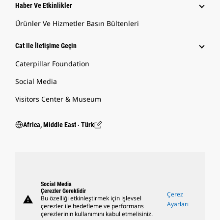
Haber Ve Etkinlikler
Ürünler Ve Hizmetler Basın Bültenleri
Cat Ile İletişime Geçin
Caterpillar Foundation
Social Media
Visitors Center & Museum
Africa, Middle East ‧ Türk
Social Media
Çerezler Gereklidir
Çerez
warning
Bu özelliği etkinleştirmek için işlevsel
Ayarları
çerezler ile hedefleme ve performans
çerezlerinin kullanımını kabul etmelisiniz.