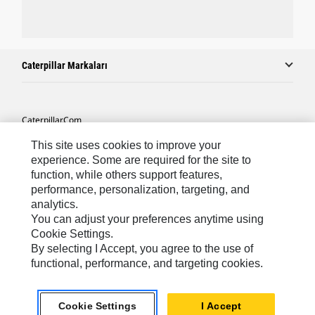
Caterpillar Markaları
Caterpillar.com
Caterpillar Müşteri Hizmetleri Ve Iletişim
This site uses cookies to improve your
experience. Some are required for the site to
Site Haritası
function, while others support features,
performance, personalization, targeting, and
Cookie Settings
analytics.
Yasal
You can adjust your preferences anytime using
Cookie Settings.
Gizlilik
By selecting I Accept, you agree to the use of
functional, performance, and targeting cookies.
Africa, Middle East ‧ Türk
© 2026 Caterpillar. Tüm Hakları Saklıdır.
Cookie Settings
I Accept