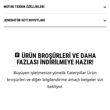
MOTOR TEKNIK ÖZELLIKLERI
JENERATÖR SETI BOYUTLARI
assignment
ÜRÜN BROŞÜRLERI VE DAHA
FAZLASI İNDIRILMEYE HAZIR!
Büyüyen işletmenize yönelik Caterpillar Ürün
broşürleri ve diğer bilgilendirme amaçlı belgeler sizi
bekliyor.