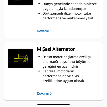
Dünya genelinde sahada binlerce
uygulamayla kanıtlanmıştır
Dört zamanlı dizel motor, tutarlı
performans ve mükemmel yakıt
tasarrufunu minimum ağırlık ile
birleştirir
Devamı
M Şasi Alternatör
Üstün motor başlatma özelliği,
alternatör boyutunu büyütme
gereğini en aza indirir
Cat dizel motorların
performansına ve çıkış
özelliklerine uygun olarak
tasarlanmıştır
Sağlam H Sınıfı yalıtım
Devamı