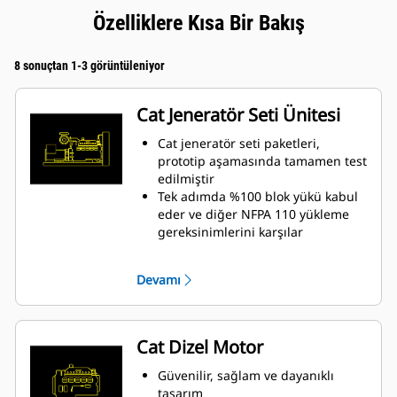
Özelliklere Kısa Bir Bakış
8 sonuçtan 1-3 görüntüleniyor
Cat Jeneratör Seti Ünitesi
Cat jeneratör seti paketleri,
prototip aşamasında tamamen test
edilmiştir
Tek adımda %100 blok yükü kabul
eder ve diğer NFPA 110 yükleme
gereksinimlerini karşılar
ISO 8528-5 kararlı durum ve geçici
tepki standartlarına uyar
Devamı
Cat Dizel Motor
Güvenilir, sağlam ve dayanıklı
tasarım