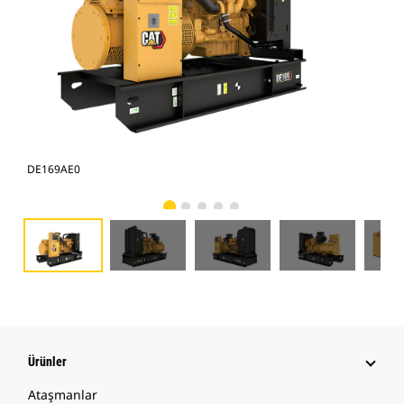
DE169AE0
DE
Ürünler
Ataşmanlar