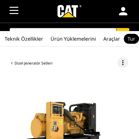
person
SEARCH
search
Teknik Özellikler
Ürün Yüklemelerini
Araçlar
Tur
more_vert
Dizel Jeneratör Setleri