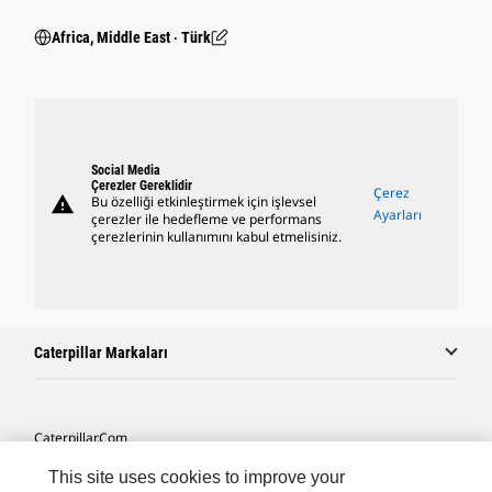
Africa, Middle East ‧ Türk
Social Media
Çerezler Gereklidir
Çerez
warning
Bu özelliği etkinleştirmek için işlevsel
Ayarları
çerezler ile hedefleme ve performans
çerezlerinin kullanımını kabul etmelisiniz.
Caterpillar Markaları
Caterpillar.com
Caterpillar Müşteri Hizmetleri Ve Iletişim
This site uses cookies to improve your