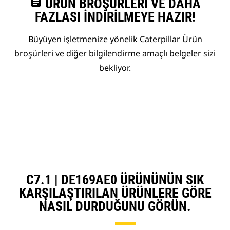
assignment
ÜRÜN BROŞÜRLERI VE DAHA
FAZLASI İNDIRILMEYE HAZIR!
Büyüyen işletmenize yönelik Caterpillar Ürün
broşürleri ve diğer bilgilendirme amaçlı belgeler sizi
bekliyor.
C7.1 | DE169AE0 ÜRÜNÜNÜN SIK
KARŞILAŞTIRILAN ÜRÜNLERE GÖRE
NASIL DURDUĞUNU GÖRÜN.