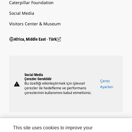
Caterpillar Foundation
Social Media
Visitors Center & Museum
Africa, Middle East ‧ Türk
Social Media
Çerezler Gereklidir
Çerez
warning
Bu özelliği etkinleştirmek için işlevsel
Ayarları
çerezler ile hedefleme ve performans
çerezlerinin kullanımını kabul etmelisiniz.
Caterpillar Markaları
This site uses cookies to improve your