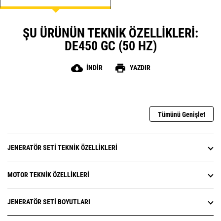
ŞU ÜRÜNÜN TEKNIK ÖZELLIKLERI:
DE450 GC (50 HZ)
cloud_download
print
İNDIR
YAZDIR
Tümünü Genişlet
JENERATÖR SETI TEKNIK ÖZELLIKLERI
MOTOR TEKNIK ÖZELLIKLERI
JENERATÖR SETI BOYUTLARI