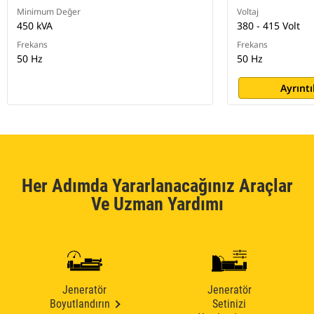
Minimum Değer
Voltaj
450 kVA
380 - 415 Volt
Frekans
Frekans
50 Hz
50 Hz
Ayrıntı
Her Adımda Yararlanacağınız Araçlar
Ve Uzman Yardımı
Jeneratör
Jeneratör
Boyutlandırın
Setinizi