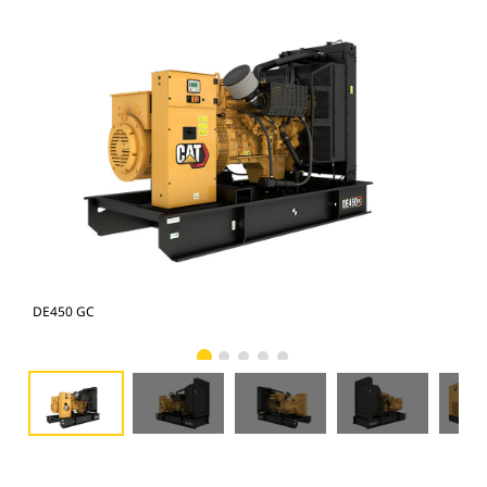
DE450 GC
DE4