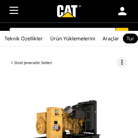
person
SEARCH
search
Teknik Özellikler
Ürün Yüklemelerini
Araçlar
Tur
more_vert
Dizel Jeneratör Setleri