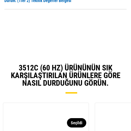
P
Durum. (Tier 2) Teknik Değerler Belgesi
Ta
O
in
a
N
Ta
3512C (60 HZ) ÜRÜNÜNÜN SIK
KARŞILAŞTIRILAN ÜRÜNLERE GÖRE
NASIL DURDUĞUNU GÖRÜN.
Seçildi