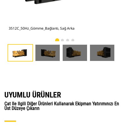
3512C_50Hz_Gömme_Bağlantı, Sağ Arka
351
UYUMLU ÜRÜNLER
Cat Ile Ilgili Diğer Ürünleri Kullanarak Ekipman Yatırımınızı En
Üst Düzeye Çıkarın