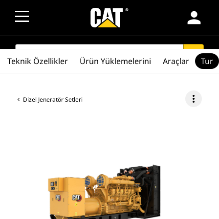
person
SEARCH
search
Teknik Özellikler
Ürün Yüklemelerini
Araçlar
Tur
more_vert
Dizel Jeneratör Setleri