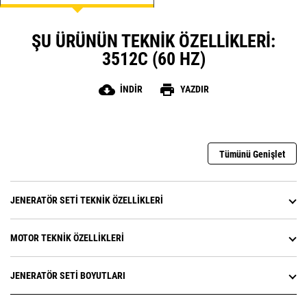
ŞU ÜRÜNÜN TEKNIK ÖZELLIKLERI:
3512C (60 HZ)
cloud_download
print
İNDIR
YAZDIR
Tümünü Genişlet
JENERATÖR SETI TEKNIK ÖZELLIKLERI
MOTOR TEKNIK ÖZELLIKLERI
JENERATÖR SETI BOYUTLARI