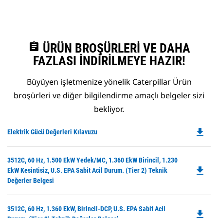
assignment
ÜRÜN BROŞÜRLERI VE DAHA
FAZLASI İNDIRILMEYE HAZIR!
Büyüyen işletmenize yönelik Caterpillar Ürün
broşürleri ve diğer bilgilendirme amaçlı belgeler sizi
bekliyor.
file_download
Do
Elektrik Gücü Değerleri Kılavuzu
P
O
Do
3512C, 60 Hz, 1.500 EkW Yedek/MC, 1.360 EkW Birincil, 1.230
in
file_download
P
EkW Kesintisiz, U.S. EPA Sabit Acil Durum. (Tier 2) Teknik
a
O
Değerler Belgesi
N
in
Ta
a
Do
3512C, 60 Hz, 1.360 EkW, Birincil-DCP, U.S. EPA Sabit Acil
N
file_download