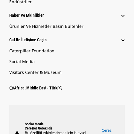
Endüstriler
Haber Ve Etkinlikler
Ürünler Ve Hizmetler Basın Bültenleri
Cat Ile İletişime Geçin
Caterpillar Foundation
Social Media
Visitors Center & Museum
Africa, Middle East ‧ Türk
Social Media
Çerezler Gereklidir
Çerez
warning
Bu özelliği etkinleştirmek için işlevsel