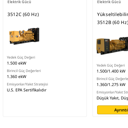
Elektrik Gücü
Elektrik Gücü
3512C (60 Hz)
Yükseltilebili
3512B (60 Hz
Yedek Güç Değeri
1.500 ekW
Yedek Güç Değeri
Birincil Güç Değerleri
1.500/1.400 kW
1.360 ekW
Birincil Güç Değerle
Emisyonlar/Yakıt Stratejisi
1.360/1.275 kW
U.S. EPA Sertifikalıdır
Emisyonlar/Yakıt Str
Düşük Yakıt, Dü
Ayrıntı