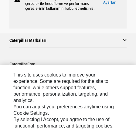
Ayarları
çerezler ile hedefleme ve performans
çerezlerinin kullanımını kabul etmelisiniz.
Caterpillar Markaları
Caterpillar.com
Caterpillar Müşteri Hizmetleri Ve Iletişim
This site uses cookies to improve your
experience. Some are required for the site to
Site Haritası
function, while others support features,
performance, personalization, targeting, and
Cookie Settings
analytics.
Yasal
You can adjust your preferences anytime using
Cookie Settings.
Gizlilik
By selecting I Accept, you agree to the use of
functional, performance, and targeting cookies.