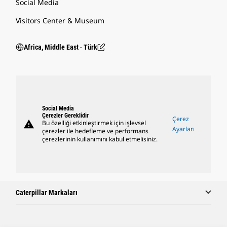
Social Media
Visitors Center & Museum
Africa, Middle East ‧ Türk
Social Media
Çerezler Gereklidir
Çerez
warning
Bu özelliği etkinleştirmek için işlevsel
Ayarları
çerezler ile hedefleme ve performans
çerezlerinin kullanımını kabul etmelisiniz.
Caterpillar Markaları