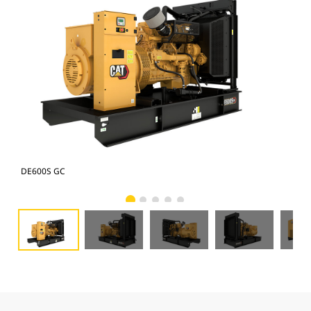
DE600S GC
DE6