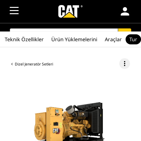
person
SEARCH
search
Teknik Özellikler
Ürün Yüklemelerini
Araçlar
Tur
more_vert
Dizel Jeneratör Setleri