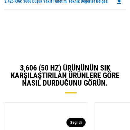
file_download
Do
2.425 KVA: 3606 Düşük Yakıt Tüketimi Teknik Değerler Belgesi
a
P
N
O
Ta
in
a
N
Ta
3,606 (50 HZ) ÜRÜNÜNÜN SIK
KARŞILAŞTIRILAN ÜRÜNLERE GÖRE
NASIL DURDUĞUNU GÖRÜN.
Seçildi