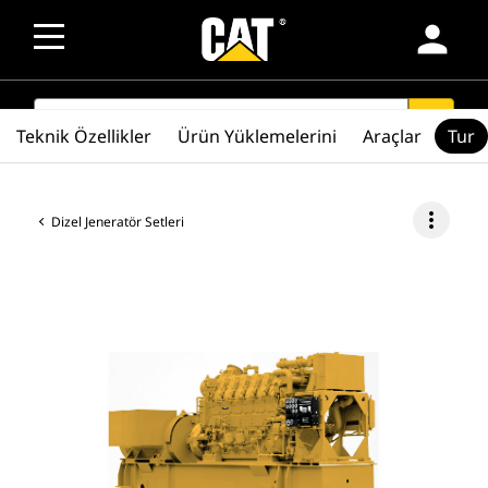
person
SEARCH
search
Teknik Özellikler
Ürün Yüklemelerini
Araçlar
Tur
more_vert
Dizel Jeneratör Setleri