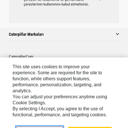
çerezlerinin kullanımını kabul etmelisiniz.
Caterpillar Markaları
Caterpillar.com
Caterpillar Müşteri Hizmetleri Ve Iletişim
This site uses cookies to improve your
experience. Some are required for the site to
Site Haritası
function, while others support features,
performance, personalization, targeting, and
Cookie Settings
analytics.
Yasal
You can adjust your preferences anytime using
Cookie Settings.
Gizlilik
By selecting I Accept, you agree to the use of
functional, performance, and targeting cookies.