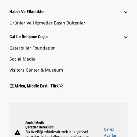
Haber Ve Etkinlikler
Ürünler Ve Hizmetler Basın Bültenleri
Cat Ile İletişime Geçin
Caterpillar Foundation
Social Media
Visitors Center & Museum
Africa, Middle East ‧ Türk
Social Media
Çerezler Gereklidir
Çerez
warning
Bu özelliği etkinleştirmek için işlevsel
Ayarları
çerezler ile hedefleme ve performans