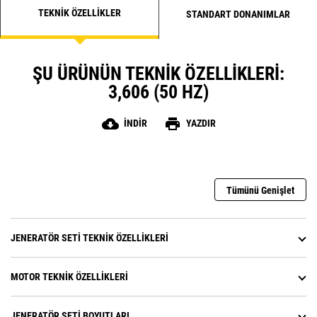
TEKNIK ÖZELLIKLER
STANDART DONANIMLAR
ŞU ÜRÜNÜN TEKNIK ÖZELLIKLERI:
3,606 (50 HZ)
cloud_download
print
İNDIR
YAZDIR
Tümünü Genişlet
JENERATÖR SETI TEKNIK ÖZELLIKLERI
MOTOR TEKNIK ÖZELLIKLERI
JENERATÖR SETI BOYUTLARI