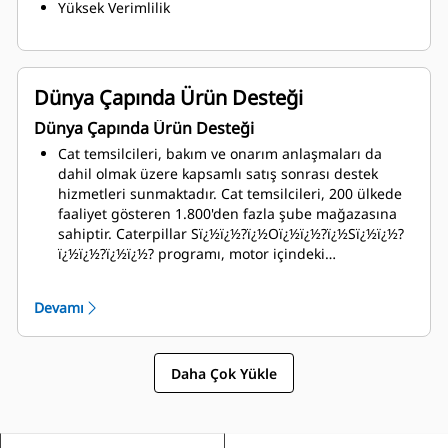
Yüksek Verimlilik
Dünya Çapında Ürün Desteği
Dünya Çapında Ürün Desteği
Cat temsilcileri, bakım ve onarım anlaşmaları da
dahil olmak üzere kapsamlı satış sonrası destek
hizmetleri sunmaktadır. Cat temsilcileri, 200 ülkede
faaliyet gösteren 1.800'den fazla şube mağazasına
sahiptir. Caterpillar Sï¿½ï¿½?ï¿½Oï¿½ï¿½?ï¿½Sï¿½ï¿½?
ï¿½ï¿½?ï¿½ï¿½? programı, motor içindeki
komponentlerin durumunu, hatta istenmeyen
sıvıları ve yanmayla oluşan yan ürünlerin varlığını
Devamı
düşük maliyetle tespit eder
Daha Çok Yükle