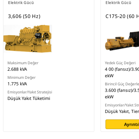
Elektrik Gücü
Elektrik Gücü
3,606 (50 Hz)
C175-20 (60 
Maksimum Değer
Yedek Güç Değeri
2.688 kVA
4 00 (fansız)/3.9
ekW
Minimum Değer
1.775 kVA
Birincil Güç Değerle
3.600 (fansız)/3.
Emisyonlar/Yakıt Stratejisi
ekW
Düşük Yakıt Tüketimi
Emisyonlar/Yakıt Str
Düşük Yakıt, Tie
Ayrıntı