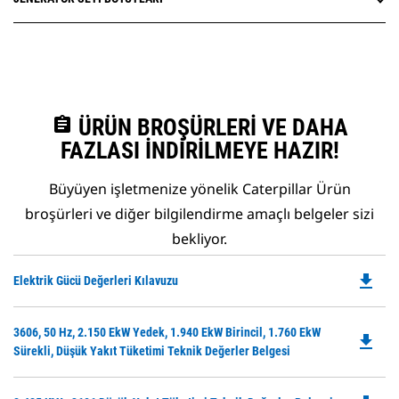
assignment
ÜRÜN BROŞÜRLERI VE DAHA
FAZLASI İNDIRILMEYE HAZIR!
Büyüyen işletmenize yönelik Caterpillar Ürün
broşürleri ve diğer bilgilendirme amaçlı belgeler sizi
bekliyor.
file_download
Do
Elektrik Gücü Değerleri Kılavuzu
P
O
Do
3606, 50 Hz, 2.150 EkW Yedek, 1.940 EkW Birincil, 1.760 EkW
in
file_download
P
Sürekli, Düşük Yakıt Tüketimi Teknik Değerler Belgesi
a
O
N
in
Ta