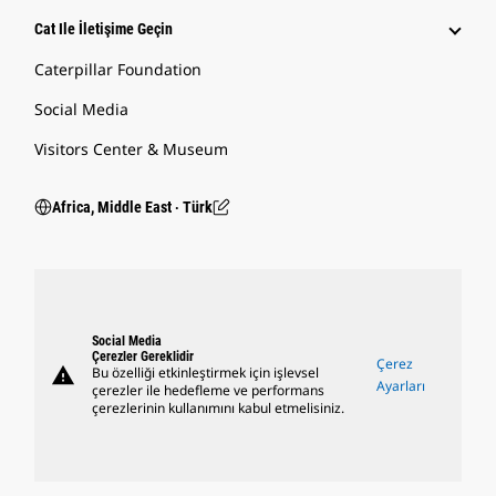
Cat Ile İletişime Geçin
Caterpillar Foundation
Social Media
Visitors Center & Museum
Africa, Middle East ‧ Türk
Social Media
Çerezler Gereklidir
Çerez
warning
Bu özelliği etkinleştirmek için işlevsel
Ayarları
çerezler ile hedefleme ve performans
çerezlerinin kullanımını kabul etmelisiniz.