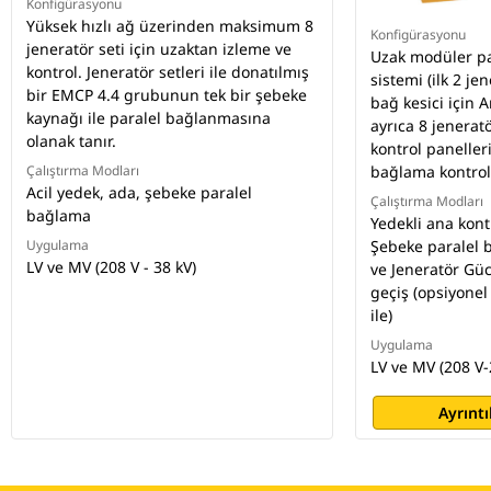
Konfigürasyonu
Yüksek hızlı ağ üzerinden maksimum 8
Konfigürasyonu
jeneratör seti için uzaktan izleme ve
Uzak modüler pa
kontrol. Jeneratör setleri ile donatılmış
sistemi (ilk 2 je
bir EMCP 4.4 grubunun tek bir şebeke
bağ kesici için 
kaynağı ile paralel bağlanmasına
ayrıca 8 jeneratö
olanak tanır.
kontrol paneller
Çalıştırma Modları
bağlama kontrol
Acil yedek, ada, şebeke paralel
Çalıştırma Modları
bağlama
Yedekli ana kontr
Uygulama
Şebeke paralel b
LV ve MV (208 V - 38 kV)
ve Jeneratör Gü
geçiş (opsiyonel
ile)
Uygulama
LV ve MV (208 V-
Ayrıntı