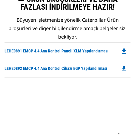
FAZLASI İNDIRILMEYE HAZIR!
Büyüyen işletmenize yönelik Caterpillar Ürün
broşürleri ve diğer bilgilendirme amaçlı belgeler sizi
bekliyor.
file_download
Do
LEHE0891 EMCP 4.4 Ana Kontrol Paneli XLM Yapılandırması
P
O
file_download
Do
LEHE0892 EMCP 4.4 Ana Kontrol Cihazı EGP Yapılandırması
in
P
a
O
N
in
Ta
a
N
Ta