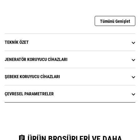
Tümünü Genişlet
TEKNIK ÖZET
JENERATÖR KORUYUCU CIHAZLARI
ŞEBEKE KORUYUCU CIHAZLARI
ÇEVRESEL PARAMETRELER
assignment
ÜRÜN BROŞÜRLERI VE DAHA