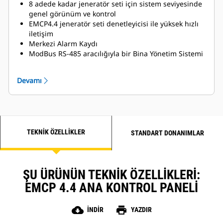
8 adede kadar jeneratör seti için sistem seviyesinde
genel görünüm ve kontrol
EMCP4.4 jeneratör seti denetleyicisi ile yüksek hızlı
iletişim
Merkezi Alarm Kaydı
ModBus RS-485 aracılığıyla bir Bina Yönetim Sistemi
ile arayüz bağlantısı kurma imkanı tanır
Mevcut Hizmet Paralel Bağlantı modları:
Devamı
Sistem güvenliği için Şifre Korumalı Güvenlik Sistemi
15 inç Renkli Dokunmatik İnsan-Makine Arayüzü
TEKNIK ÖZELLIKLER
STANDART DONANIMLAR
ŞU ÜRÜNÜN TEKNIK ÖZELLIKLERI:
EMCP 4.4 ANA KONTROL PANELI
cloud_download
print
İNDIR
YAZDIR