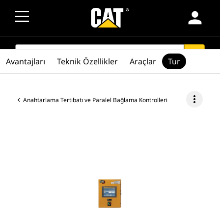
person
SEARCH
search
Avantajları
Teknik Özellikler
Araçlar
Tur
more_vert
Anahtarlama Tertibatı ve Paralel Bağlama Kontrolleri