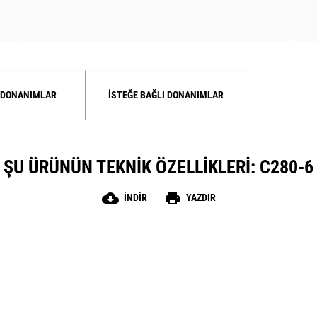
 DONANIMLAR
İSTEĞE BAĞLI DONANIMLAR
ŞU ÜRÜNÜN TEKNIK ÖZELLIKLERI: C280-6
cloud_download
print
İNDIR
YAZDIR