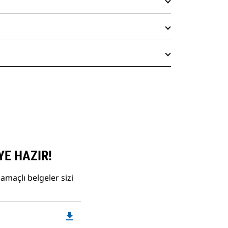
YE HAZIR!
amaçlı belgeler sizi
file_download
Downloadable
PDF