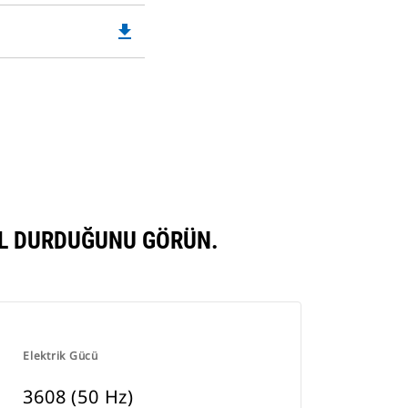
Opens
file_download
Downloadable
in
PDF
a
Opens
New
in
Tab
a
New
Tab
IL DURDUĞUNU GÖRÜN.
Elektrik Gücü
3608 (50 Hz)