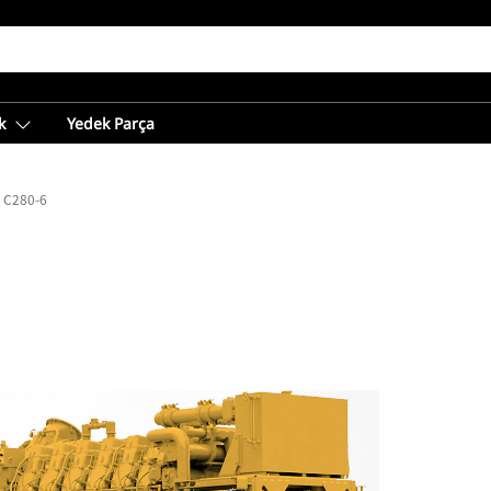
k
Yedek Parça
C280-6