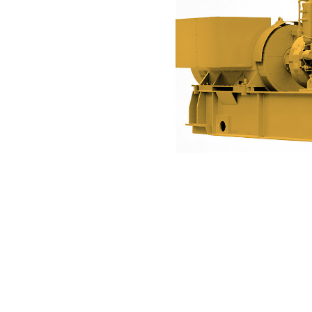
C280-6
Avan
Modeli Değiştirin