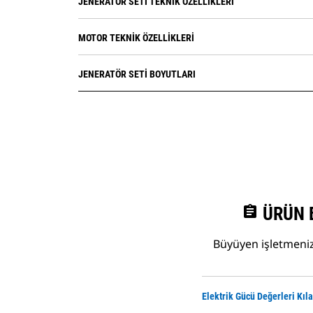
JENERATÖR SETI TEKNIK ÖZELLIKLERI
MOTOR TEKNIK ÖZELLIKLERI
JENERATÖR SETI BOYUTLARI
assignment
ÜRÜN 
Büyüyen işletmenize
Elektrik Gücü Değerleri Kıl