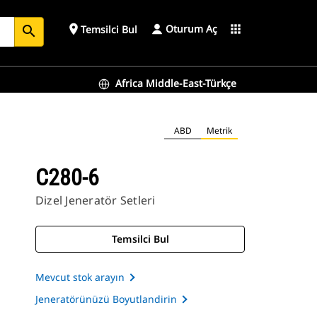
Oturum Aç
place
apps
Temsilci Bul
search
Africa Middle-East-Türkçe
ABD
Metrik
C280-6
Dizel Jeneratör Setleri
Temsilci Bul
Mevcut stok arayın
Jeneratörünüzü Boyutlandirin