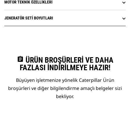
MOTOR TEKNIK ÖZELLIKLERI
JENERATÖR SETI BOYUTLARI
assignment
ÜRÜN BROŞÜRLERI VE DAHA
FAZLASI İNDIRILMEYE HAZIR!
Büyüyen işletmenize yönelik Caterpillar Ürün
broşürleri ve diğer bilgilendirme amaçlı belgeler sizi
bekliyor.