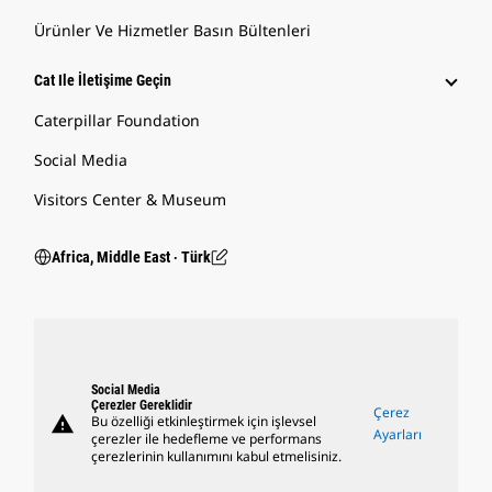
Ürünler Ve Hizmetler Basın Bültenleri
Cat Ile İletişime Geçin
Caterpillar Foundation
Social Media
Visitors Center & Museum
Africa, Middle East ‧ Türk
Social Media
Çerezler Gereklidir
Çerez
warning
Bu özelliği etkinleştirmek için işlevsel
Ayarları
çerezler ile hedefleme ve performans
çerezlerinin kullanımını kabul etmelisiniz.