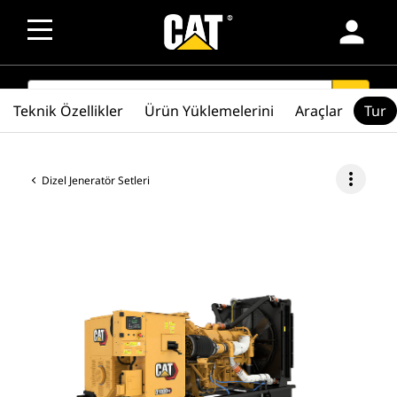
person
SEARCH
search
Teknik Özellikler
Ürün Yüklemelerini
Araçlar
Tur
more_vert
Dizel Jeneratör Setleri