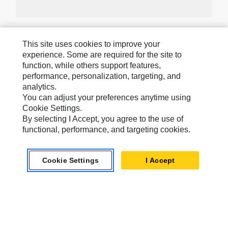
Caterpillar Markaları
This site uses cookies to improve your
experience. Some are required for the site to
function, while others support features,
performance, personalization, targeting, and
Caterpillar.com
analytics.
Caterpillar Müşteri Hizmetleri Ve Iletişim
You can adjust your preferences anytime using
Cookie Settings.
Site Haritası
By selecting I Accept, you agree to the use of
Cookie Settings
functional, performance, and targeting cookies.
Yasal
Cookie Settings
I Accept
Gizlilik
Africa, Middle East ‧ Türk
© 2026 Caterpillar. Tüm Hakları Saklıdır.