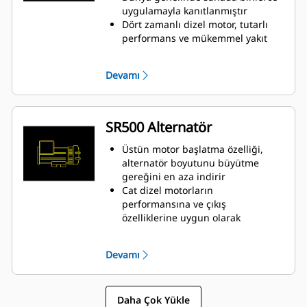
uygulamayla kanıtlanmıştır
Dört zamanlı dizel motor, tutarlı
performans ve mükemmel yakıt
tasarrufunu minimum ağırlık ile
birleştirir
Devamı
SR500 Alternatör
Üstün motor başlatma özelliği,
alternatör boyutunu büyütme
gereğini en aza indirir
Cat dizel motorların
performansına ve çıkış
özelliklerine uygun olarak
tasarlanmıştır
Sağlam H Sınıfı yalıtım
Devamı
Daha Çok Yükle