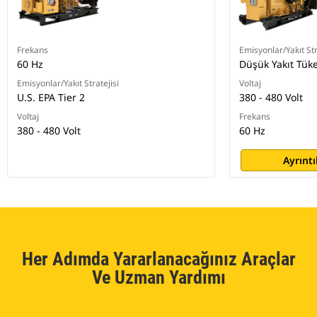
Frekans
Emisyonlar/Yakıt Str
60 Hz
Düşük Yakıt Tük
Emisyonlar/Yakıt Stratejisi
Voltaj
U.S. EPA Tier 2
380 - 480 Volt
Voltaj
Frekans
380 - 480 Volt
60 Hz
Ayrıntı
Her Adımda Yararlanacağınız Araçlar
Ve Uzman Yardımı