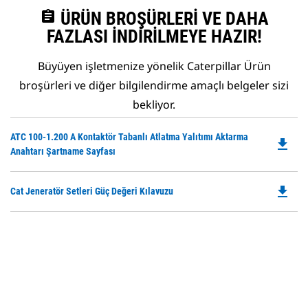
assignment
ÜRÜN BROŞÜRLERI VE DAHA
FAZLASI İNDIRILMEYE HAZIR!
Büyüyen işletmenize yönelik Caterpillar Ürün
broşürleri ve diğer bilgilendirme amaçlı belgeler sizi
bekliyor.
Do
ATC 100-1.200 A Kontaktör Tabanlı Atlatma Yalıtımı Aktarma
file_download
P
Anahtarı Şartname Sayfası
O
in
file_download
Do
Cat Jeneratör Setleri Güç Değeri Kılavuzu
a
P
N
O
Ta
in
a
N
Ta