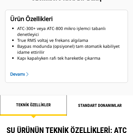
Ürün Özellikleri
ATC-300+ veya ATC-800 mikro işlemci tabanlı
denetleyici
True RMS voltaj ve frekans algılama
Baypas modunda (opsiyonel) tam otomatik kabiliyet
idame ettirilir
Kapı kapalıyken rafı tek hareketle çıkarma
Çok alanda programlanabilir zaman gecikmesi
Anahtar konumu göstergesi
Devamı
Kaynak bulunabilirlik göstergesi
Kaynak 1 ve 2 yardımcı kontakları
Programlanabilir fabrika uygulayıcısı
Sistem testi düğmesi
Acil durumda yük boşaltma
TEKNIK ÖZELLIKLER
Mimik diyagramı
STANDART DONANIMLAR
Yalıtımlı komponentlerde güç açma/kapama testi
imkanı
ŞU ÜRÜNÜN TEKNIK ÖZELLIKLERI: ATC