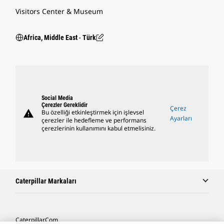
Visitors Center & Museum
Africa, Middle East ‧ Türk
Social Media
Çerezler Gereklidir
Çerez
warning
Bu özelliği etkinleştirmek için işlevsel
Ayarları
çerezler ile hedefleme ve performans
çerezlerinin kullanımını kabul etmelisiniz.
Caterpillar Markaları
Caterpillar.com