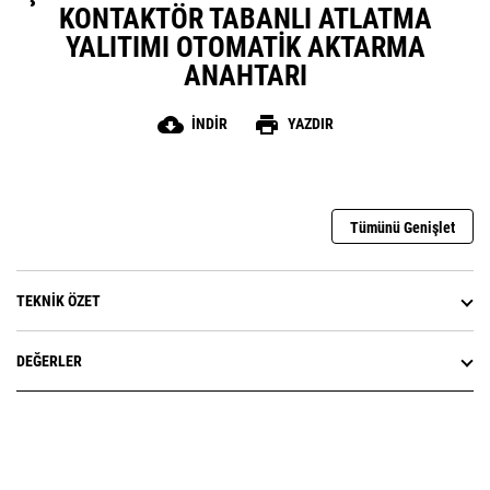
KONTAKTÖR TABANLI ATLATMA
YALITIMI OTOMATIK AKTARMA
ANAHTARI
cloud_download
print
İNDIR
YAZDIR
Tümünü Genişlet
TEKNIK ÖZET
DEĞERLER