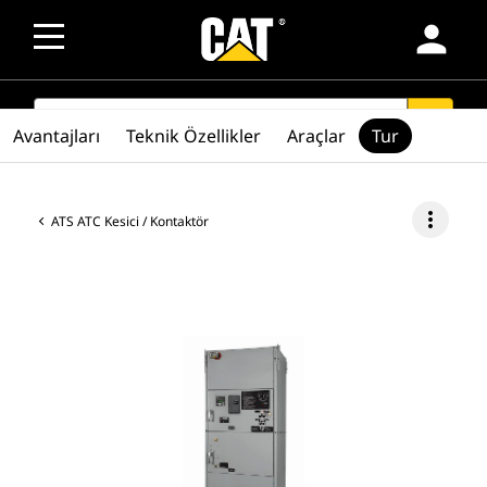
person
SEARCH
search
Avantajları
Teknik Özellikler
Araçlar
Tur
more_vert
ATS ATC Kesici / Kontaktör