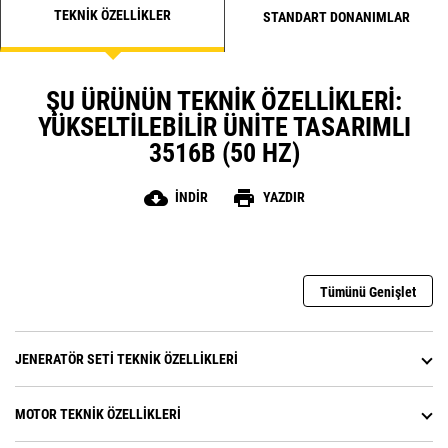
TEKNIK ÖZELLIKLER
STANDART DONANIMLAR
ŞU ÜRÜNÜN TEKNIK ÖZELLIKLERI:
YÜKSELTILEBILIR ÜNITE TASARIMLI
3516B (50 HZ)
cloud_download
print
İNDIR
YAZDIR
Tümünü Genişlet
JENERATÖR SETI TEKNIK ÖZELLIKLERI
MOTOR TEKNIK ÖZELLIKLERI