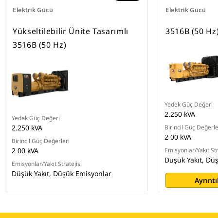
Elektrik Gücü
Elektrik Gücü
Yükseltilebilir Ünite Tasarımlı
3516B (50 Hz
3516B (50 Hz)
Yedek Güç Değeri
2.250 kVA
Yedek Güç Değeri
2.250 kVA
Birincil Güç Değerle
2 00 kVA
Birincil Güç Değerleri
2 00 kVA
Emisyonlar/Yakıt Str
Düşük Yakıt, Dü
Emisyonlar/Yakıt Stratejisi
Düşük Yakıt, Düşük Emisyonlar
Ayrıntı