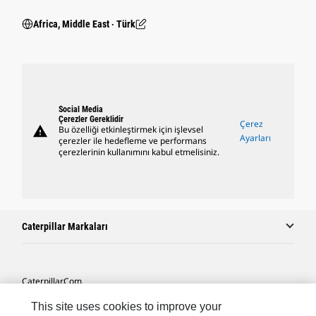
Africa, Middle East ‧ Türk
Social Media
Çerezler Gereklidir
Çerez
warning
Bu özelliği etkinleştirmek için işlevsel
Ayarları
çerezler ile hedefleme ve performans
çerezlerinin kullanımını kabul etmelisiniz.
Caterpillar Markaları
Caterpillar.com
Caterpillar Müşteri Hizmetleri Ve Iletişim
This site uses cookies to improve your