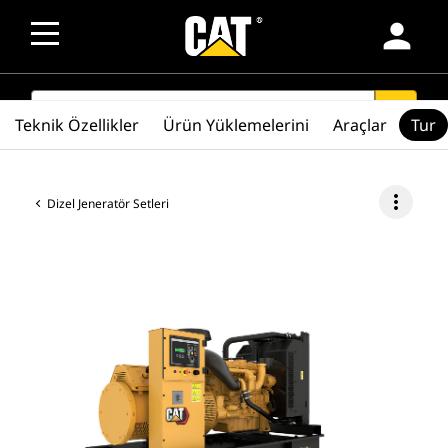
person
SEARCH
search
Teknik Özellikler
Ürün Yüklemelerini
Araçlar
Tur
more_vert
Dizel Jeneratör Setleri