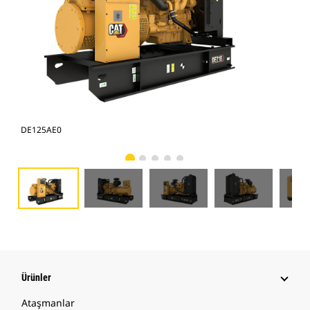
DE125AE0
DE
Ürünler
Ataşmanlar