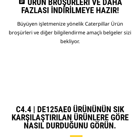
assignment
ÜRÜN BROŞÜRLERI VE DAHA
FAZLASI İNDIRILMEYE HAZIR!
Büyüyen işletmenize yönelik Caterpillar Ürün
broşürleri ve diğer bilgilendirme amaçlı belgeler sizi
bekliyor.
C4.4 | DE125AE0 ÜRÜNÜNÜN SIK
KARŞILAŞTIRILAN ÜRÜNLERE GÖRE
NASIL DURDUĞUNU GÖRÜN.