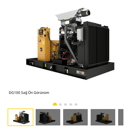
DG100 Sağ Ön Görünüm
DG1