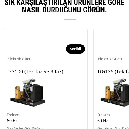
SIK KARŞILAŞTIRILAN ÜRÜNLERE GÖRE
NASIL DURDUĞUNU GÖRÜN.
Seçildi
Elektrik Gücü
Elektrik Gücü
DG100 (Tek faz ve 3 faz)
DG125 (Tek fa
Frekans
Frekans
60 Hz
60 Hz
Gaz Yedek Güç Değeri
Gaz Yedek Güç Değ