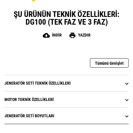
ŞU ÜRÜNÜN TEKNIK ÖZELLIKLERI:
DG100 (TEK FAZ VE 3 FAZ)
cloud_download
print
İNDIR
YAZDIR
Tümünü Genişlet
JENERATÖR SETI TEKNIK ÖZELLIKLERI
MOTOR TEKNIK ÖZELLIKLERI
JENERATÖR SETI BOYUTLARI