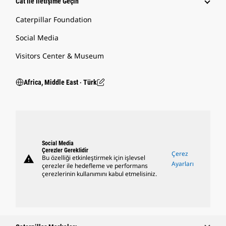
Cat Ile İletişime Geçin
Caterpillar Foundation
Social Media
Visitors Center & Museum
Africa, Middle East ‧ Türk
Social Media
Çerezler Gereklidir
Çerez
warning
Bu özelliği etkinleştirmek için işlevsel
Ayarları
çerezler ile hedefleme ve performans
çerezlerinin kullanımını kabul etmelisiniz.