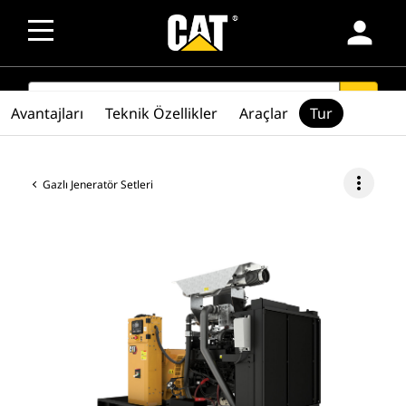
person
SEARCH
search
Avantajları
Teknik Özellikler
Araçlar
Tur
more_vert
Gazlı Jeneratör Setleri