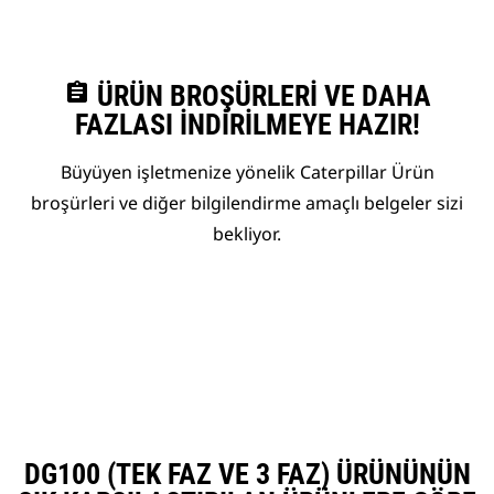
assignment
ÜRÜN BROŞÜRLERI VE DAHA
FAZLASI İNDIRILMEYE HAZIR!
Büyüyen işletmenize yönelik Caterpillar Ürün
broşürleri ve diğer bilgilendirme amaçlı belgeler sizi
bekliyor.
DG100 (TEK FAZ VE 3 FAZ) ÜRÜNÜNÜN