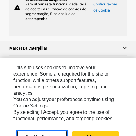
Para ativar esta funcionalidade, terá
Configurações
warning
de aceitar a utilização de cookies de
de Cookie
segmentação, funcionais e de
desempenho.
Marcas Da Caterpillar
This site uses cookies to improve your
Caterpillar.com
experience. Some are required for the site to
function, while others support features,
Caterpillar Contato E Suporte
performance, personalization, targeting, and
Minhas Preferências De Marketing
analytics.
You can adjust your preferences anytime using
Mapa Do Local
Cookie Settings.
Cookie Settings
By selecting I Accept, you agree to the use of
functional, performance, and targeting cookies.
Legal
Privacidade