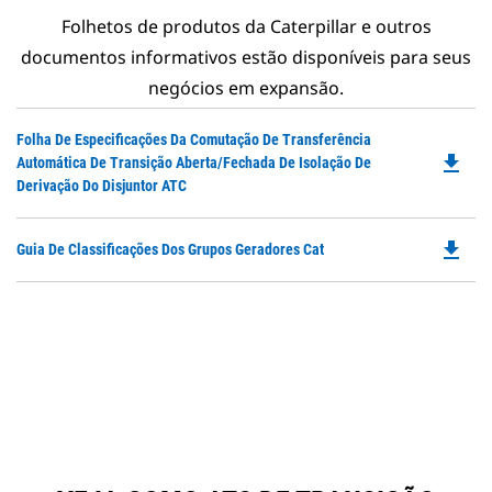
Folhetos de produtos da Caterpillar e outros
documentos informativos estão disponíveis para seus
negócios em expansão.
Do
Folha De Especificações Da Comutação De Transferência
file_download
P
Automática De Transição Aberta/Fechada De Isolação De
O
Derivação Do Disjuntor ATC
in
a
file_download
Do
Guia De Classificações Dos Grupos Geradores Cat
N
P
Ta
O
in
a
N
Ta