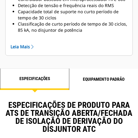
Detecção de tensão e frequência reais do RMS
Capacidade total de suporte no curto período de
tempo de 30 ciclos
Classificação de curto período de tempo de 30 ciclos,
85 kA, no disjuntor de potência
Vários retardos de tempo programáveis em campo
Indicação de posição do interruptor
Leia Mais
Indicação de disponibilidade da fonte
Contatos auxiliares das fontes 1 e 2
Exercitador programável da usina
Botão de teste do sistema
Escoamento de carga de emergência
ESPECIFICAÇÕES
Sinóptico
EQUIPAMENTO PADRÃO
Operação manual segura sob carga total com
alavanca de operação fixada permanentemente
Capacidades de extração nas partes de derivação
ESPECIFICAÇÕES DE PRODUTO PARA
ATS e nos dispositivos de comutação de energia
totalmente intercambiáveis entre unidades ATS e de
ATS DE TRANSIÇÃO ABERTA/FECHADA
derivação
DE ISOLAÇÃO DE DERIVAÇÃO DO
DISJUNTOR ATC