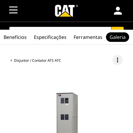
person
SEARCH
search
Benefícios
Especificações
Ferramentas
Galeria
more_vert
Disjuntor / Contator ATS ATC