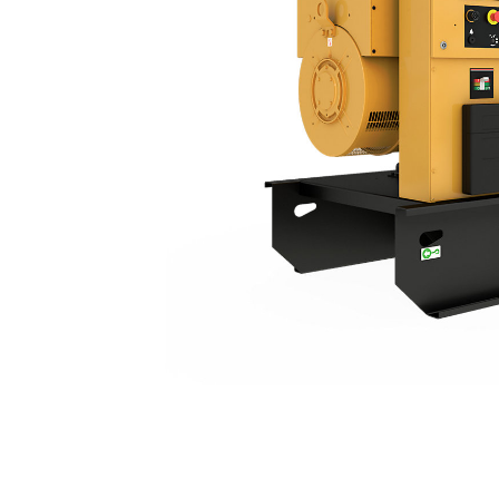
C9 | DE300E0
Ben
Alterar Modelo