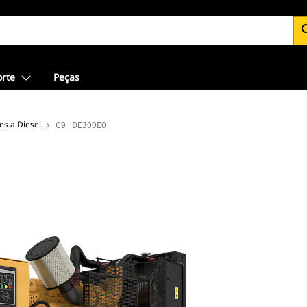
se
orte
Peças
s a Diesel
C9 | DE300E0