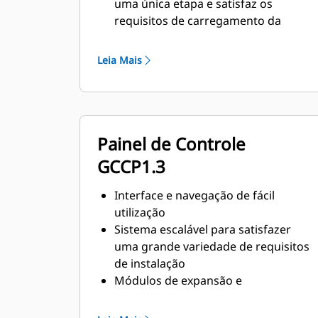
uma única etapa e satisfaz os
requisitos de carregamento da
norma NFPA 110
Em conformidade com os requisitos
Leia Mais
de estado estável e resposta
transiente da norma ISO 8528-5
Painel de Controle
GCCP1.3
Interface e navegação de fácil
utilização
Sistema escalável para satisfazer
uma grande variedade de requisitos
de instalação
Módulos de expansão e
programação específica do local
para requisitos específicos do cliente