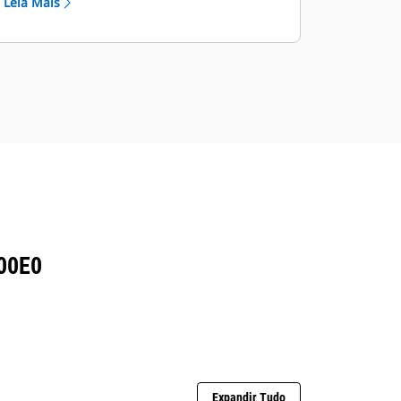
Leia Mais
00E0
Expandir Tudo