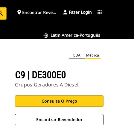
Fazer Login
place
apps
Encontrar Revendedor
arch
Latin America-Português
EUA
Métrica
C9 | DE300E0
Grupos Geradores A Diesel
Consulte O Preço
Encontrar Revendedor