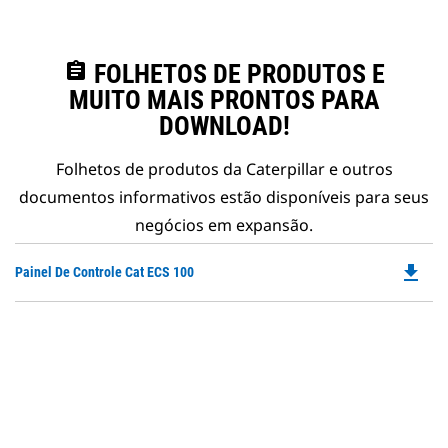
assignment
FOLHETOS DE PRODUTOS E
MUITO MAIS PRONTOS PARA
DOWNLOAD!
Folhetos de produtos da Caterpillar e outros
documentos informativos estão disponíveis para seus
negócios em expansão.
file_download
Do
Painel De Controle Cat ECS 100
P
O
in
a
N
Ta