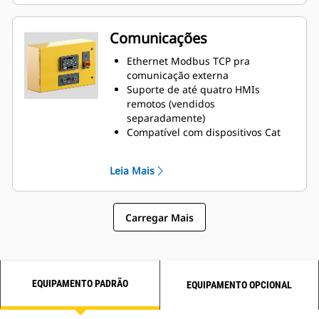
parâmetros do motor e do gerador
e ajuste fino.
Provisionamento de segurança de
Comunicações
bloqueio para garantir a
integridade da plataforma com
Ethernet Modbus TCP pra
três níveis de segurança
comunicação externa
programáveis.
Suporte de até quatro HMIs
Compatível com 10 idiomas
remotos (vendidos
separadamente)
Compatível com dispositivos Cat
Connect Product Link
Servidor Web HMI Incorporado
Leia Mais
Carregar Mais
EQUIPAMENTO PADRÃO
EQUIPAMENTO OPCIONAL