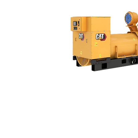
3516E (60 Hz)
Ben
Alterar Modelo