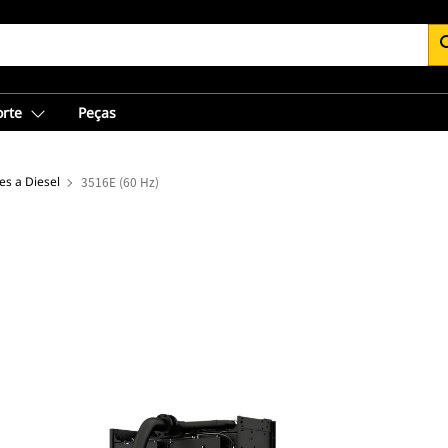
se
orte
Peças
s a Diesel
3516E (60 Hz)