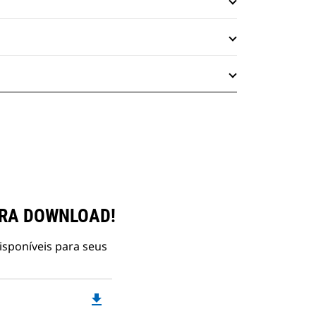
ARA DOWNLOAD!
isponíveis para seus
file_download
Downloadable
PDF