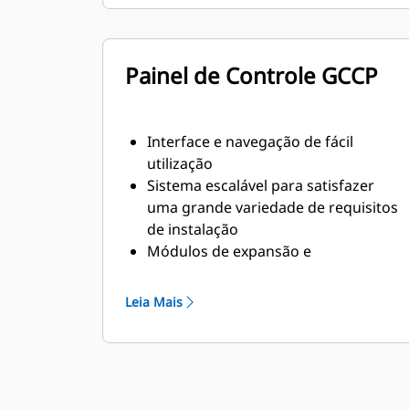
transiente da norma ISO 8528-5
Painel de Controle GCCP
Interface e navegação de fácil
utilização
Sistema escalável para satisfazer
uma grande variedade de requisitos
de instalação
Módulos de expansão e
programação específica do local
para requisitos específicos do cliente
Leia Mais