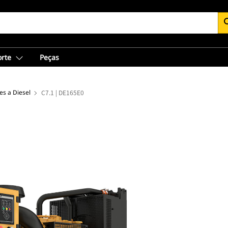
se
orte
Peças
s a Diesel
C7.1 | DE165E0