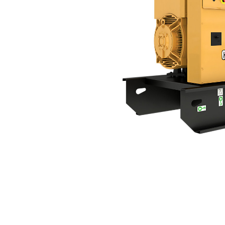
C7.1 | DE165E0
Ben
Alterar Modelo