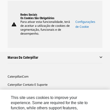
Redes Sociais
Os Cookies São Obrigatórios
Para ativar esta funcionalidade, terá
Configurações
warning
de aceitar a utilização de cookies de
de Cookie
segmentação, funcionais e de
desempenho.
Marcas Da Caterpillar
Caterpillar.com
Caterpillar Contato E Suporte
Minhas Preferências De Marketing
This site uses cookies to improve your
Mapa Do Local
experience. Some are required for the site to
function, while others support features,
Cookie Settings