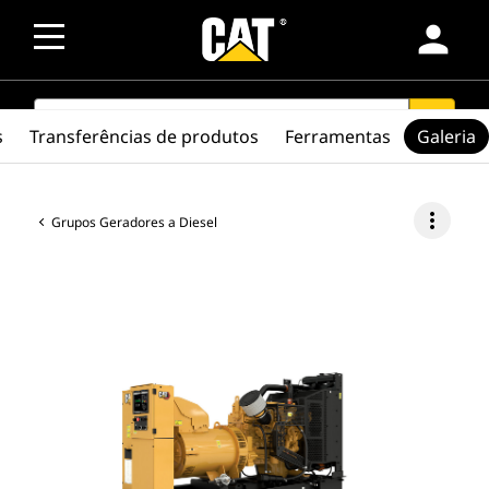
person
SEARCH
search
s
Transferências de produtos
Ferramentas
Galeria
more_vert
Grupos Geradores a Diesel